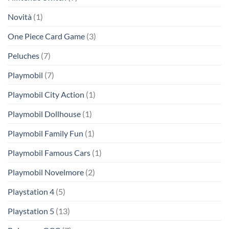
Novità
(1)
One Piece Card Game
(3)
Peluches
(7)
Playmobil
(7)
Playmobil City Action
(1)
Playmobil Dollhouse
(1)
Playmobil Family Fun
(1)
Playmobil Famous Cars
(1)
Playmobil Novelmore
(2)
Playstation 4
(5)
Playstation 5
(13)