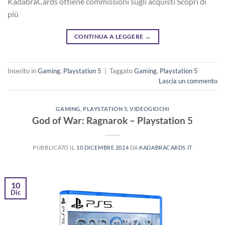
KadabraCards ottiene commissioni sugli acquisti Scopri di
più
CONTINUA A LEGGERE
→
Inserito in
Gaming
,
Playstation 5
|
Taggato
Gaming
,
Playstation 5
Lascia un commento
GAMING
,
PLAYSTATION 5
,
VIDEOGIOCHI
God of War: Ragnarok – Playstation 5
PUBBLICATO IL
10 DICEMBRE 2024
DA
KADABRACARDS.IT
10
Dic