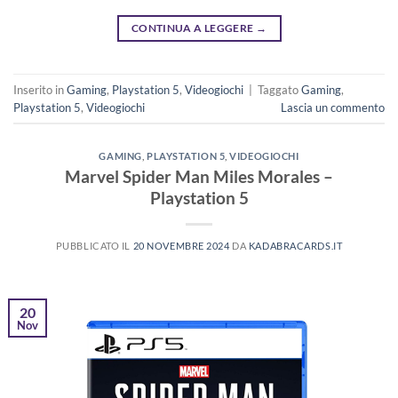
CONTINUA A LEGGERE
→
Inserito in
Gaming
,
Playstation 5
,
Videogiochi
|
Taggato
Gaming
,
Playstation 5
,
Videogiochi
Lascia un commento
GAMING
,
PLAYSTATION 5
,
VIDEOGIOCHI
Marvel Spider Man Miles Morales –
Playstation 5
PUBBLICATO IL
20 NOVEMBRE 2024
DA
KADABRACARDS.IT
20
Nov