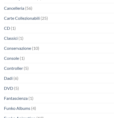
Cancelleria
(56)
Carte Collezionabili
(25)
CD
(1)
Classici
(1)
Conservazione
(10)
Console
(1)
Controller
(5)
Dadi
(6)
DVD
(5)
Fantascienza
(1)
Funko Albums
(4)