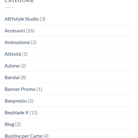
CATEGORIE
ABYstyle Studio
(3)
Accessori
(26)
Animazione
(2)
Attività
(1)
Azione
(2)
Bandai
(8)
Banner Promo
(1)
Banpresto
(2)
Beyblade X
(11)
Blog
(2)
Bustine per Carte
(4)