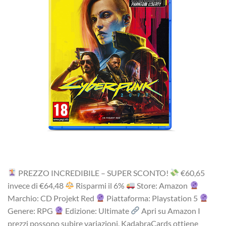
PREZZO INCREDIBILE – SUPER SCONTO!
‎€60,65
i‎nv‎ec‎e ‎di‎ €64,48
R‎is‎pa‎rm‎i ‎il‎ 6%
Store: Amazon
Marchio: CD Projekt Red
Piattaforma: Playstation 5
Genere: RPG
Edizione: Ultimate
Apri su Amazon I
prezzi possono subire variazioni. KadabraCards ottiene