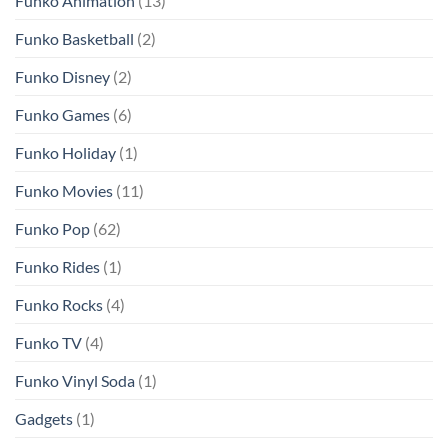
Funko Animation
(13)
Funko Basketball
(2)
Funko Disney
(2)
Funko Games
(6)
Funko Holiday
(1)
Funko Movies
(11)
Funko Pop
(62)
Funko Rides
(1)
Funko Rocks
(4)
Funko TV
(4)
Funko Vinyl Soda
(1)
Gadgets
(1)