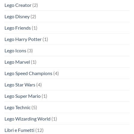
Lego Creator
(2)
Lego Disney
(2)
Lego Friends
(1)
Lego Harry Potter
(1)
Lego Icons
(3)
Lego Marvel
(1)
Lego Speed Champions
(4)
Lego Star Wars
(4)
Lego Super Mario
(1)
Lego Technic
(5)
Lego Wizarding World
(1)
Libri e Fumetti
(12)