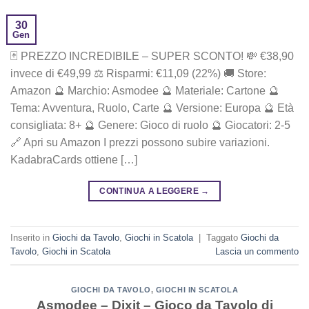
30
Gen
🃏 PREZZO INCREDIBILE – SUPER SCONTO! 💸 ‎€38,90
i‎nv‎ec‎e ‎di‎ €49,99 ⚖️ R‎is‎pa‎rm‎i: €11,09 ‎(22%) 🚚 Store:
Amazon 🔮 Marchio: Asmodee 🔮 Materiale: Cartone 🔮
Tema: Avventura, Ruolo, Carte 🔮 Versione: Europa 🔮 Età
consigliata: 8+ 🔮 Genere: Gioco di ruolo 🔮 Giocatori: 2-5
🔗 Apri su Amazon I prezzi possono subire variazioni.
KadabraCards ottiene […]
CONTINUA A LEGGERE
→
Inserito in
Giochi da Tavolo
,
Giochi in Scatola
|
Taggato
Giochi da
Tavolo
,
Giochi in Scatola
Lascia un commento
GIOCHI DA TAVOLO
,
GIOCHI IN SCATOLA
Asmodee – Dixit – Gioco da Tavolo di