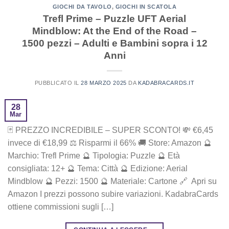
GIOCHI DA TAVOLO
,
GIOCHI IN SCATOLA
Trefl Prime – Puzzle UFT Aerial
Mindblow: At the End of the Road –
1500 pezzi – Adulti e Bambini sopra i 12
Anni
PUBBLICATO IL
28 MARZO 2025
DA
KADABRACARDS.IT
28
Mar
🃏 PREZZO INCREDIBILE – SUPER SCONTO! 💸 ‎€6,45
i‎nv‎ec‎e ‎di‎ €18,99 ⚖️ R‎is‎pa‎rm‎i ‎il‎ 66% 🚚 Store: Amazon 🔮
Marchio: Trefl Prime 🔮 Tipologia: Puzzle 🔮 Età
consigliata: 12+ 🔮 Tema: Città 🔮 Edizione: Aerial
Mindblow 🔮 Pezzi: 1500 🔮 Materiale: Cartone 🔗 Apri su
Amazon I prezzi possono subire variazioni. KadabraCards
ottiene commissioni sugli […]