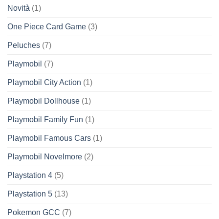
Novità
(1)
One Piece Card Game
(3)
Peluches
(7)
Playmobil
(7)
Playmobil City Action
(1)
Playmobil Dollhouse
(1)
Playmobil Family Fun
(1)
Playmobil Famous Cars
(1)
Playmobil Novelmore
(2)
Playstation 4
(5)
Playstation 5
(13)
Pokemon GCC
(7)