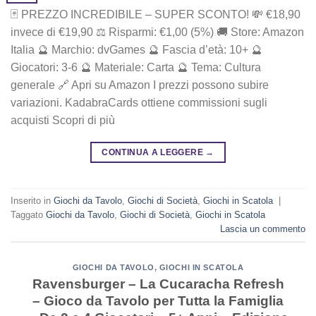
🃏 PREZZO INCREDIBILE – SUPER SCONTO! 💸 ‎€18,90
i‎nv‎ec‎e ‎di‎ €19,90 ⚖️ R‎is‎pa‎rm‎i: €1,00 (5%) 🚚 Store: Amazon
Italia 🔮 Marchio: dvGames 🔮 Fascia d’età: 10+ 🔮
Giocatori: 3-6 🔮 Materiale: Carta 🔮 Tema: Cultura
generale 🔗 Apri su Amazon I prezzi possono subire
variazioni. KadabraCards ottiene commissioni sugli
acquisti Scopri di più
CONTINUA A LEGGERE
→
Inserito in
Giochi da Tavolo
,
Giochi di Società
,
Giochi in Scatola
|
Taggato
Giochi da Tavolo
,
Giochi di Società
,
Giochi in Scatola
Lascia un commento
GIOCHI DA TAVOLO
,
GIOCHI IN SCATOLA
Ravensburger – La Cucaracha Refresh
– Gioco da Tavolo per Tutta la Famiglia