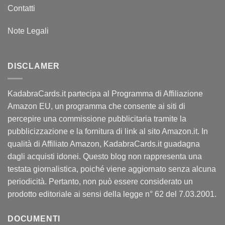
Contatti
Note Legali
DISCLAMER
KadabraCards.it partecipa al Programma di Affiliazione
Amazon EU, un programma che consente ai siti di
percepire una commissione pubblicitaria tramite la
pubblicizzazione e la fornitura di link al sito Amazon.it. In
qualità di Affiliato Amazon, KadabraCards.it guadagna
dagli acquisti idonei. Questo blog non rappresenta una
testata giornalistica, poiché viene aggiornato senza alcuna
periodicità. Pertanto, non può essere considerato un
prodotto editoriale ai sensi della legge n° 62 del 7.03.2001.
DOCUMENTI