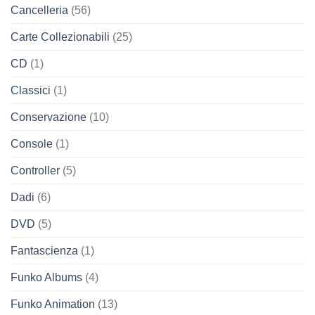
Cancelleria
(56)
Carte Collezionabili
(25)
CD
(1)
Classici
(1)
Conservazione
(10)
Console
(1)
Controller
(5)
Dadi
(6)
DVD
(5)
Fantascienza
(1)
Funko Albums
(4)
Funko Animation
(13)