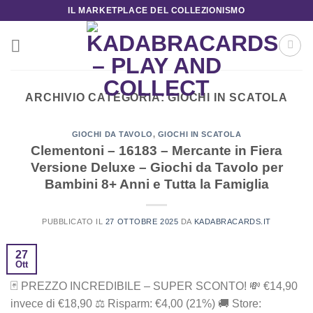
Salta
IL MARKETPLACE DEL COLLEZIONISMO
ai
contenuti
ARCHIVIO CATEGORIA:
GIOCHI IN SCATOLA
GIOCHI DA TAVOLO
,
GIOCHI IN SCATOLA
Clementoni – 16183 – Mercante in Fiera
Versione Deluxe – Giochi da Tavolo per
Bambini 8+ Anni e Tutta la Famiglia
PUBBLICATO IL
27 OTTOBRE 2025
DA
KADABRACARDS.IT
27
Ott
🃏 PREZZO INCREDIBILE – SUPER SCONTO! 💸 ‎€14,90
i‎nv‎ec‎e ‎di‎ €18,90 ⚖️ R‎is‎pa‎rm‎: €4,00 (21%) 🚚 Store: