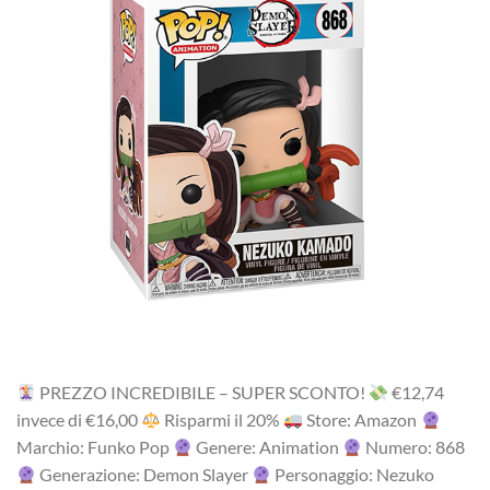
PREZZO INCREDIBILE – SUPER SCONTO!
‎€12,74
i‎nv‎ec‎e ‎di‎ €16,00
R‎is‎pa‎rm‎i ‎il‎ 20%
Store: Amazon
Marchio: Funko Pop
Genere: Animation
Numero: 868
Generazione: Demon Slayer
Personaggio: Nezuko