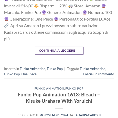
i‎nv‎ec‎e ‎di‎ €16,00
R‎is‎pa‎rm‎i ‎il‎ 23%
Store: Amazon
Marchio: Funko Pop
Genere: Animation
Numero: 100
Generazione: One Piece
Personaggio: Portgas D. Ace
Apri su Amazon I prezzi possono subire variazioni.
KadabraCards ottiene commissioni sugli acquisti Scopri di
più
CONTINUA A LEGGERE
→
Inserito in
Funko Animation
,
Funko Pop
|
Taggato
Funko Animation
,
Funko Pop
,
One Piece
Lascia un commento
FUNKO ANIMATION
,
FUNKO POP
Funko Pop Animation 1613: Bleach –
Kisuke Urahara With Yoruichi
PUBBLICATO IL
28 NOVEMBRE 2024
DA
KADABRACARDS.IT