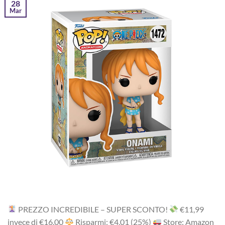
28
Mar
PREZZO INCREDIBILE – SUPER SCONTO!
‎€11,99
i‎nv‎ec‎e ‎di‎ €16,00
R‎is‎pa‎rm‎i: €4,01 (25%)
Store: Amazon