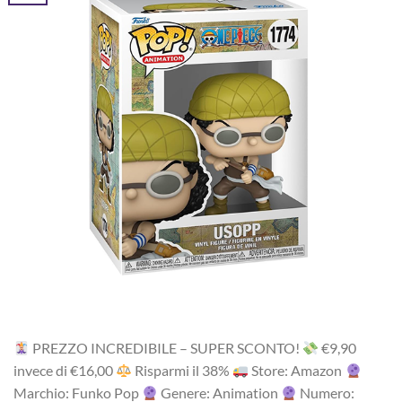
PREZZO INCREDIBILE – SUPER SCONTO!
‎€9,90
i‎nv‎ec‎e ‎di‎ €16,00
R‎is‎pa‎rm‎i ‎il‎ 38%
Store: Amazon
Marchio: Funko Pop
Genere: Animation
Numero: