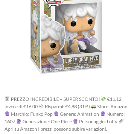
PREZZO INCREDIBILE – SUPER SCONTO!
‎€11,12
i‎nv‎ec‎e ‎di‎ €16,00
R‎is‎pa‎rm‎i: €4,88 ‎(31%)
Store: Amazon
Marchio: Funko Pop
Genere: Animation
Numero:
1607
Generazione: One Piece
Personaggio: Luffy
Apri su Amazon I prezzi possono subire variazioni.