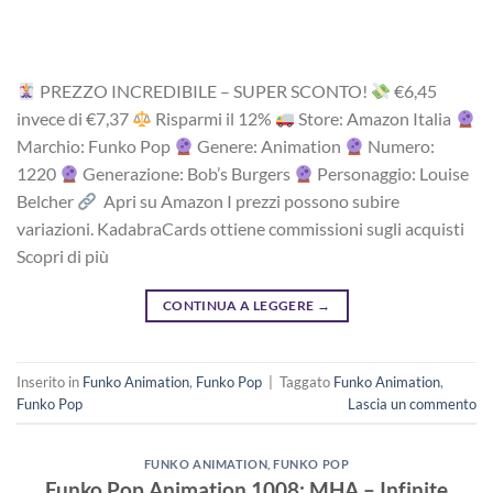
PREZZO INCREDIBILE – SUPER SCONTO!
‎€6,45
i‎nv‎ec‎e ‎di‎ €7,37
R‎is‎pa‎rm‎i ‎il‎ 12%
Store: Amazon Italia
Marchio: Funko Pop
Genere: Animation
Numero:
1220
Generazione: Bob’s Burgers
Personaggio: Louise
Belcher
Apri su Amazon I prezzi possono subire
variazioni. KadabraCards ottiene commissioni sugli acquisti
Scopri di più
CONTINUA A LEGGERE
→
Inserito in
Funko Animation
,
Funko Pop
|
Taggato
Funko Animation
,
Funko Pop
Lascia un commento
FUNKO ANIMATION
,
FUNKO POP
Funko Pop Animation 1008: MHA – Infinite