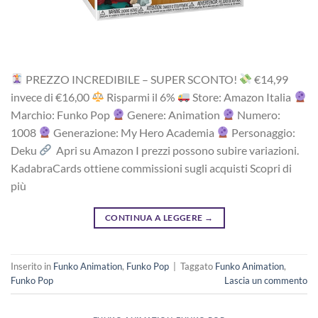
PREZZO INCREDIBILE – SUPER SCONTO!
‎€14,99
i‎nv‎ec‎e ‎di‎ €16,00
R‎is‎pa‎rm‎i ‎il‎ 6%
Store: Amazon Italia
Marchio: Funko Pop
Genere: Animation
Numero:
1008
Generazione: My Hero Academia
Personaggio:
Deku
Apri su Amazon I prezzi possono subire variazioni.
KadabraCards ottiene commissioni sugli acquisti Scopri di
più
CONTINUA A LEGGERE
→
Inserito in
Funko Animation
,
Funko Pop
|
Taggato
Funko Animation
,
Funko Pop
Lascia un commento