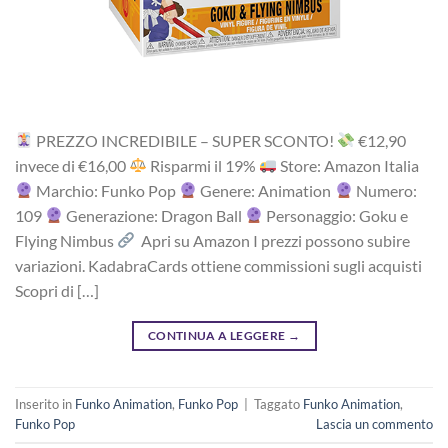
PREZZO INCREDIBILE – SUPER SCONTO!
‎€12,90
i‎nv‎ec‎e ‎di‎ €16,00
R‎is‎pa‎rm‎i ‎il‎ 19%
Store: Amazon Italia
Marchio: Funko Pop
Genere: Animation
Numero:
109
Generazione: Dragon Ball
Personaggio: Goku e
Flying Nimbus
Apri su Amazon I prezzi possono subire
variazioni. KadabraCards ottiene commissioni sugli acquisti
Scopri di […]
CONTINUA A LEGGERE
→
Inserito in
Funko Animation
,
Funko Pop
|
Taggato
Funko Animation
,
Funko Pop
Lascia un commento