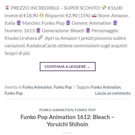
PREZZO INCREDIBILE – SUPER SCONTO!
‎€16,00
i‎nv‎ec‎e ‎di‎ €18,90
R‎is‎pa‎rm‎i: €2,90 ‎(15%)
Store: Amazon
Italia
Marchio: Funko Pop
Genere: Animation
Numero: 1613
Generazione: Bleach
Personaggio:
Kisuke Urahara
Apri su Amazon I prezzi possono subire
variazioni. KadabraCards ottiene commissioni sugli acquisti
Scopri di più
CONTINUA A LEGGERE
→
Inserito in
Funko Animation
,
Funko Pop
|
Taggato
Funko Animation
,
Funko Pop
Lascia un commento
FUNKO ANIMATION
,
FUNKO POP
Funko Pop Animation 1612: Bleach –
Yoruichi Shihoin