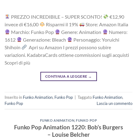
PREZZO INCREDIBILE – SUPER SCONTO!
‎€12,90
i‎nv‎ec‎e ‎di‎ €16,00
R‎is‎pa‎rm‎i ‎il‎ 19%
Store: Amazon Italia
Marchio: Funko Pop
Genere: Animation
Numero:
1612
Generazione: Bleach
Personaggio: Yoruichi
Shihoin
Apri su Amazon I prezzi possono subire
variazioni. KadabraCards ottiene commissioni sugli acquisti
Scopri di più
CONTINUA A LEGGERE
→
Inserito in
Funko Animation
,
Funko Pop
|
Taggato
Funko Animation
,
Funko Pop
Lascia un commento
FUNKO ANIMATION
,
FUNKO POP
Funko Pop Animation 1220: Bob’s Burgers
– Louise Belcher