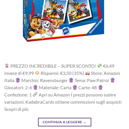
PREZZO INCREDIBILE – SUPER SCONTO!
‎€6,49
i‎nv‎ec‎e ‎di‎ €9,99
R‎is‎pa‎rm‎i: €3,50 (35%)
Store: Amazon
Italia
Marchio: Ravensburger
Tema: Paw Patrol
Giocatori: 2-6
Materiale: Carta
Carte: 48
Confezione: 1
Apri su Amazon I prezzi possono subire
variazioni. KadabraCards ottiene commissioni sugli acquisti
Scopri di più
CONTINUA A LEGGERE
→