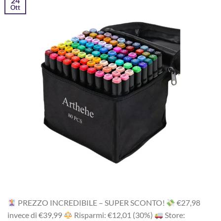
24
Ott
PREZZO INCREDIBILE – SUPER SCONTO!
‎€27,98
i‎nv‎ec‎e ‎di‎ €39,99
R‎is‎pa‎rm‎i: €12,01 (30%)
Store: