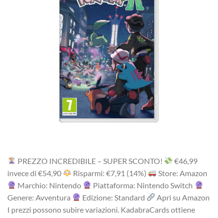
PREZZO INCREDIBILE – SUPER SCONTO!
‎€46,99‎
i‎nv‎ec‎e ‎di‎ €54,90
R‎is‎pa‎rm‎i: €7,91 (14%)
Store: Amazon
Marchio: Nintendo
Piattaforma: Nintendo Switch
Genere: Avventura
Edizione: Standard
Apri su Amazon
I prezzi possono subire variazioni. KadabraCards ottiene