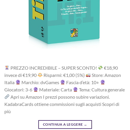
PREZZO INCREDIBILE – SUPER SCONTO!
‎€18,90
i‎nv‎ec‎e ‎di‎ €19,90
R‎is‎pa‎rm‎i: €1,00 (5%)
Store: Amazon
Italia
Marchio: dvGames
Fascia d’età: 10+
Giocatori: 3-6
Materiale: Carta
Tema: Cultura generale
Apri su Amazon I prezzi possono subire variazioni.
KadabraCards ottiene commissioni sugli acquisti Scopri di
più
CONTINUA A LEGGERE
→