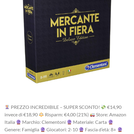
PREZZO INCREDIBILE – SUPER SCONTO!
‎€14,90
i‎nv‎ec‎e ‎di‎ €18,90
R‎is‎pa‎rm‎: €4,00 (21%)
Store: Amazon
Italia
Marchio: Clementoni
Materiale: Carta
Genere: Famiglia
Giocatori: 2-10
Fascia d’età: 8+