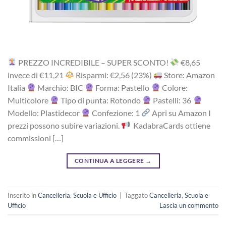
PREZZO INCREDIBILE – SUPER SCONTO!
‎€8,65
i‎nv‎ec‎e ‎di‎ €11,21
R‎is‎pa‎rmi: €2,56 (23%)
Store: Amazon
Italia
Marchio: BIC
Forma: Pastello
Colore:
Multicolore
Tipo di punta: Rotondo
Pastelli: 36
Modello: Plastidecor
Confezione: 1
Apri su Amazon I
prezzi possono subire variazioni.
KadabraCards ottiene
commissioni […]
CONTINUA A LEGGERE
→
Inserito in
Cancelleria
,
Scuola e Ufficio
|
Taggato
Cancelleria
,
Scuola e
Ufficio
Lascia un commento