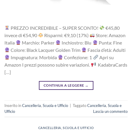
PREZZO INCREDIBILE – SUPER SCONTO!
‎€45,80
i‎nv‎ec‎e ‎di‎ €54,90
R‎is‎pa‎rm‎i: €9,10 (17%)
Store: Amazon
Italia
Marchio: Parker
Inchiostro: Blu
Punta: Fine
Colore: Black Lacquer Golden Trim
Fascia d’età: Adulti
Impugnatura: Morbida
Confezione: 1
Apri su
Amazon I prezzi possono subire variazioni.
KadabraCards
[…]
CONTINUA A LEGGERE
→
Inserito in
Cancelleria
,
Scuola e Ufficio
|
Taggato
Cancelleria
,
Scuola e
Ufficio
Lascia un commento
CANCELLERIA
,
SCUOLA E UFFICIO