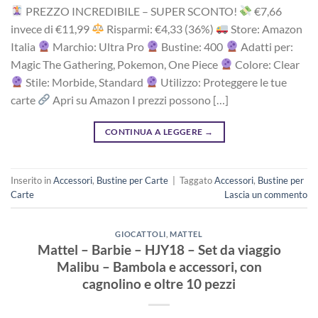
PREZZO INCREDIBILE – SUPER SCONTO!
‎€7,66
i‎nv‎ec‎e ‎di‎ €11,99
R‎is‎pa‎rm‎i: €4,33 (36%)
Store: Amazon
Italia
Marchio: Ultra Pro
Bustine: 400
Adatti per:
Magic The Gathering, Pokemon, One Piece
Colore: Clear
Stile: Morbide, Standard
Utilizzo: Proteggere le tue
carte
Apri su Amazon I prezzi possono […]
CONTINUA A LEGGERE
→
Inserito in
Accessori
,
Bustine per Carte
|
Taggato
Accessori
,
Bustine per
Carte
Lascia un commento
GIOCATTOLI
,
MATTEL
Mattel – Barbie – HJY18 – Set da viaggio
Malibu – Bambola e accessori, con
cagnolino e oltre 10 pezzi