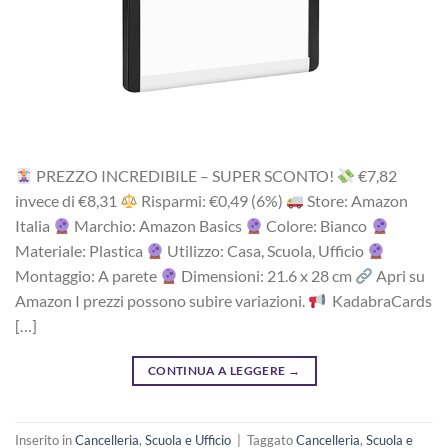
PREZZO INCREDIBILE – SUPER SCONTO!
‎€7,82
i‎nv‎ec‎e ‎di‎ €8,31
R‎is‎pa‎rm‎i: €0,49 (6%)
Store: Amazon
Italia
Marchio: Amazon Basics
Colore: Bianco
Materiale: Plastica
Utilizzo: Casa, Scuola, Ufficio
Montaggio: A parete
Dimensioni: 21.6 x 28 cm
Apri su
Amazon I prezzi possono subire variazioni.
KadabraCards
[…]
CONTINUA A LEGGERE
→
Inserito in
Cancelleria
,
Scuola e Ufficio
|
Taggato
Cancelleria
,
Scuola e