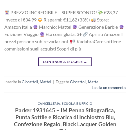
PREZZO INCREDIBILE – SUPER SCONTO!
‎€23,37
i‎nv‎ec‎e ‎di‎ €34,99
R‎is‎pa‎rmi: €11,62 (33%)
Store:
Amazon Italia
Marchio: Mattel
Generazione Barbie
Edizione: Viaggio
Età consigliata: 3+
Apri su Amazon I
prezzi possono subire variazioni.
KadabraCards ottiene
commissioni sugli acquisti Scopri di più
CONTINUA A LEGGERE
→
Inserito in
Giocattoli
,
Mattel
|
Taggato
Giocattoli
,
Mattel
Lascia un commento
CANCELLERIA
,
SCUOLA E UFFICIO
Parker 1931645 – IM Penna Stilografica,
Punta Sottile e Ricarica di Inchiostro Blu,
Confezione Regalo, Black Lacquer Golden