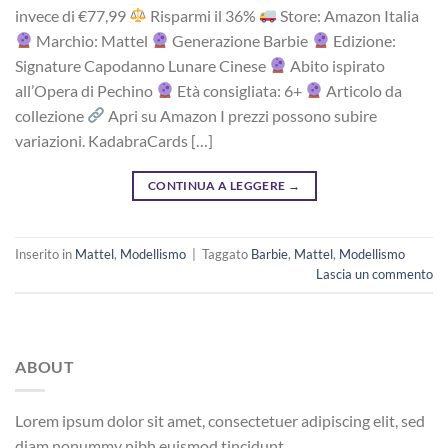
i‎nv‎ec‎e ‎di‎ €‎77,99
R‎is‎pa‎rm‎i ‎il‎ 36%
Store: Amazon Italia
Marchio: Mattel
Generazione Barbie
Edizione:
Signature Capodanno Lunare Cinese
Abito ispirato
all’Opera di Pechino
Età consigliata: 6+
Articolo da
collezione
Apri su Amazon I prezzi possono subire
variazioni. KadabraCards […]
CONTINUA A LEGGERE
→
Inserito in
Mattel
,
Modellismo
|
Taggato
Barbie
,
Mattel
,
Modellismo
Lascia un commento
ABOUT
Lorem ipsum dolor sit amet, consectetuer adipiscing elit, sed
diam nonummy nibh euismod tincidunt.