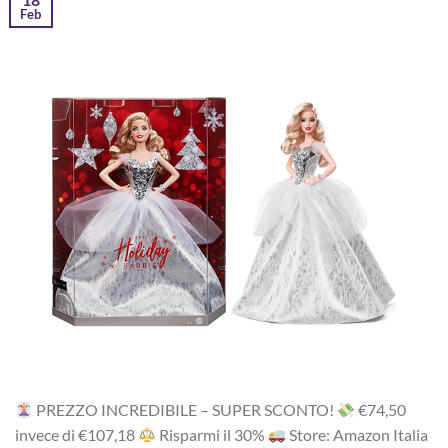
Feb
PREZZO INCREDIBILE – SUPER SCONTO!
‎€74,50‎
i‎nv‎ec‎e ‎di‎ €107,18
R‎is‎pa‎rm‎i ‎il‎ 30%
Store: Amazon Italia