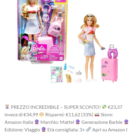
PREZZO INCREDIBILE – SUPER SCONTO!
‎€23,37
i‎nv‎ec‎e ‎di‎ €34,99
R‎is‎pa‎rmi: €11,62 (33%)
Store:
Amazon Italia
Marchio: Mattel
Generazione Barbie
Edizione: Viaggio
Età consigliata: 3+
Apri su Amazon I