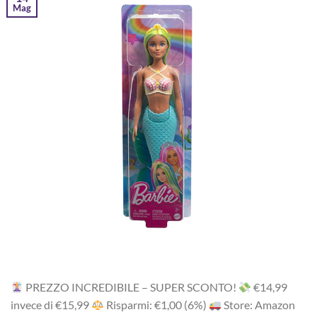
Mag
PREZZO INCREDIBILE – SUPER SCONTO!
‎€14,99
i‎nv‎ec‎e ‎di‎ €15,99
R‎is‎pa‎rmi: €1,00 (6%)
Store: Amazon