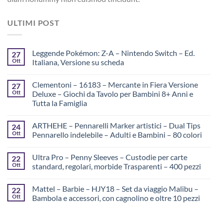
ULTIMI POST
Leggende Pokémon: Z-A – Nintendo Switch – Ed.
27
Ott
Italiana, Versione su scheda
Clementoni – 16183 – Mercante in Fiera Versione
27
Ott
Deluxe – Giochi da Tavolo per Bambini 8+ Anni e
Tutta la Famiglia
ARTHEHE – Pennarelli Marker artistici – Dual Tips
24
Ott
Pennarello indelebile – Adulti e Bambini – 80 colori
Ultra Pro – Penny Sleeves – Custodie per carte
22
Ott
standard, regolari, morbide Trasparenti – 400 pezzi
Mattel – Barbie – HJY18 – Set da viaggio Malibu –
22
Ott
Bambola e accessori, con cagnolino e oltre 10 pezzi