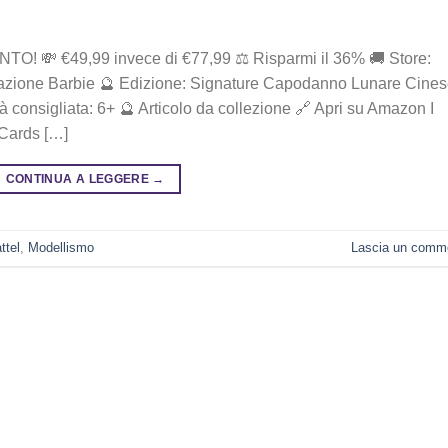
49,99 i‎nv‎ec‎e ‎di‎ €‎77,99 ⚖️ R‎is‎pa‎rm‎i ‎il‎ 36% 🚚 Store:
razione Barbie 🔮 Edizione: Signature Capodanno Lunare Cine
tà consigliata: 6+ 🔮 Articolo da collezione 🔗 Apri su Amazon I
aCards […]
CONTINUA A LEGGERE
→
ttel
,
Modellismo
Lascia un comm