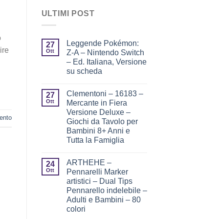
ULTIMI POST
o
Leggende Pokémon:
27
ire
Ott
Z-A – Nintendo Switch
– Ed. Italiana, Versione
su scheda
Clementoni – 16183 –
27
Ott
Mercante in Fiera
Versione Deluxe –
ento
Giochi da Tavolo per
Bambini 8+ Anni e
Tutta la Famiglia
ARTHEHE –
24
Ott
Pennarelli Marker
artistici – Dual Tips
Pennarello indelebile –
Adulti e Bambini – 80
colori