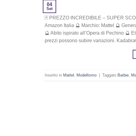
04
Set
🃏 PREZZO INCREDIBILE – SUPER SCONTO! 💸 ‎€
Amazon Italia 🔮 Marchio: Mattel 🔮 Gene
🔮 Abito ispirato all’Opera di Pechino 🔮 E
prezzi possono subire variazioni. Kadabr
Inserito in
Mattel
,
Modellismo
|
Taggato
Barbie
,
Ma