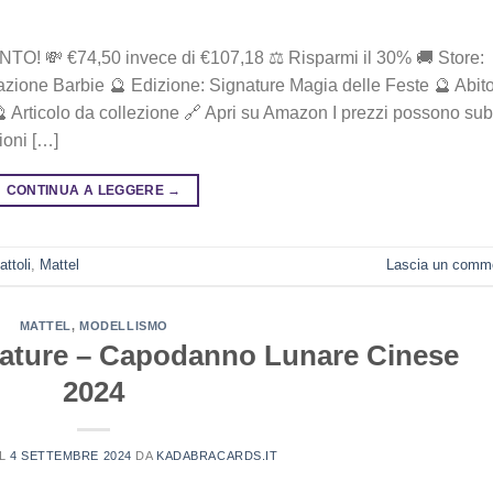
74,50‎ i‎nv‎ec‎e ‎di‎ €107,18 ⚖️ R‎is‎pa‎rm‎i ‎il‎ 30% 🚚 Store:
azione Barbie 🔮 Edizione: Signature Magia delle Feste 🔮 Abit
🔮 Articolo da collezione 🔗 Apri su Amazon I prezzi possono sub
ioni […]
CONTINUA A LEGGERE
→
attoli
,
Mattel
Lascia un comm
MATTEL
,
MODELLISMO
gnature – Capodanno Lunare Cinese
2024
IL
4 SETTEMBRE 2024
DA
KADABRACARDS.IT