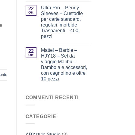
Ultra Pro – Penny
22
Ott
Sleeves – Custodie
per carte standard,
regolari, morbide
se
Trasparenti – 400
pezzi
Mattel – Barbie –
22
Ott
HJY18 – Set da
viaggio Malibu –
Bambola e accessori,
con cagnolino e oltre
ento
10 pezzi
COMMENTI RECENTI
CATEGORIE
ABYstyle Studio
(3)