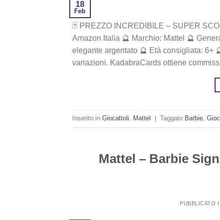
18
Feb
🃏 PREZZO INCREDIBILE – SUPER SCONTO! 💸 ‎€
Amazon Italia 🔮 Marchio: Mattel 🔮 Gener
elegante argentato 🔮 Età consigliata: 6+ 
variazioni. KadabraCards ottiene commiss
Inserito in
Giocattoli
,
Mattel
|
Taggato
Barbie
,
Gioc
Mattel – Barbie Si
PUBBLICATO 