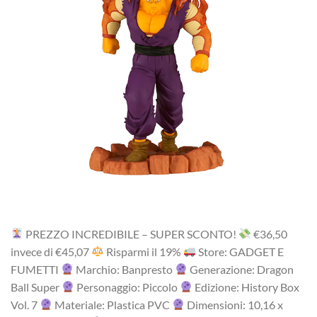
PREZZO INCREDIBILE – SUPER SCONTO!
‎€36,50
i‎nv‎ec‎e ‎di‎ €45,07
R‎is‎pa‎rm‎i ‎il‎ 19%
Store: GADGET E
FUMETTI
Marchio: Banpresto
Generazione: Dragon
Ball Super
Personaggio: Piccolo
Edizione: History Box
Vol. 7
Materiale: Plastica PVC
Dimensioni: 10,16 x