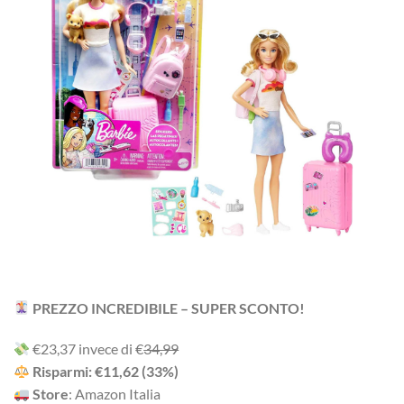
PREZZO INCREDIBILE – SUPER SCONTO!
‎€23,37 i‎nv‎ec‎e ‎di‎ €
34,99
R‎is‎pa‎rmi: €11,62 (33%)
Store
: Amazon Italia