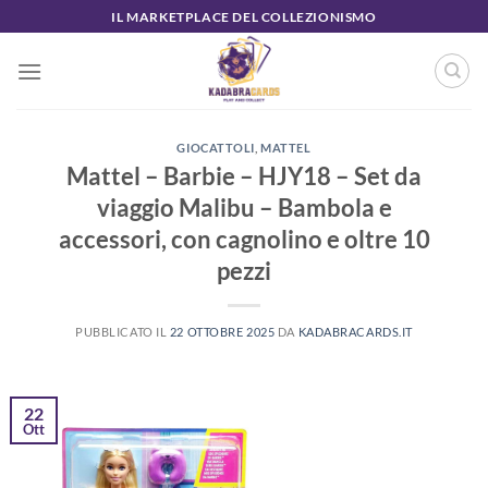
Salta
IL MARKETPLACE DEL COLLEZIONISMO
ai
contenuti
GIOCATTOLI
,
MATTEL
Mattel – Barbie – HJY18 – Set da
viaggio Malibu – Bambola e
accessori, con cagnolino e oltre 10
pezzi
PUBBLICATO IL
22 OTTOBRE 2025
DA
KADABRACARDS.IT
22
Ott