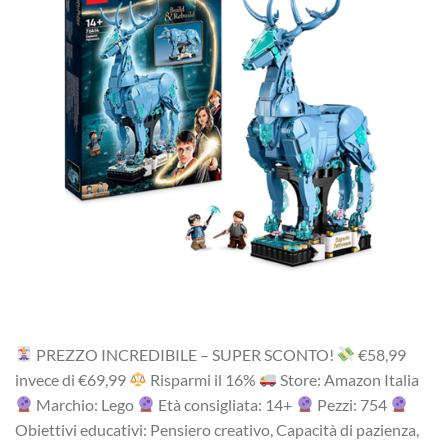
PREZZO INCREDIBILE – SUPER SCONTO!
‎€58,99‎
i‎nv‎ec‎e ‎di‎ €69,99
R‎is‎pa‎rm‎i ‎il‎ 16%
Store: Amazon Italia
Marchio: Lego
Età consigliata: 14+
Pezzi: 754
Obiettivi educativi: Pensiero creativo, Capacità di pazienza,