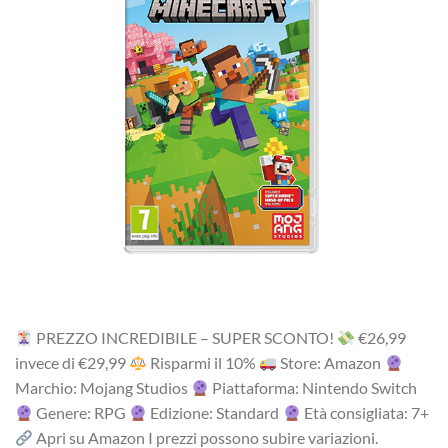
PREZZO INCREDIBILE – SUPER SCONTO!
‎€26,99
i‎nv‎ec‎e ‎di‎ €29,99
R‎is‎pa‎rm‎i ‎il‎ 10%
Store: Amazon
Marchio: Mojang Studios
Piattaforma: Nintendo Switch
Genere: RPG
Edizione: Standard
Età consigliata: 7+
Apri su Amazon I prezzi possono subire variazioni.