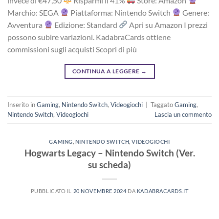
i‎nv‎ec‎e ‎di‎ €47,50
R‎is‎pa‎rm‎i ‎il‎ 41%
Store: Amazon
Marchio: SEGA
Piattaforma: Nintendo Switch
Genere:
Avventura
Edizione: Standard
Apri su Amazon I prezzi
possono subire variazioni. KadabraCards ottiene
commissioni sugli acquisti Scopri di più
CONTINUA A LEGGERE
→
Inserito in
Gaming
,
Nintendo Switch
,
Videogiochi
|
Taggato
Gaming
,
Nintendo Switch
,
Videogiochi
Lascia un commento
GAMING
,
NINTENDO SWITCH
,
VIDEOGIOCHI
Hogwarts Legacy – Nintendo Switch (Ver.
su scheda)
PUBBLICATO IL
20 NOVEMBRE 2024
DA
KADABRACARDS.IT