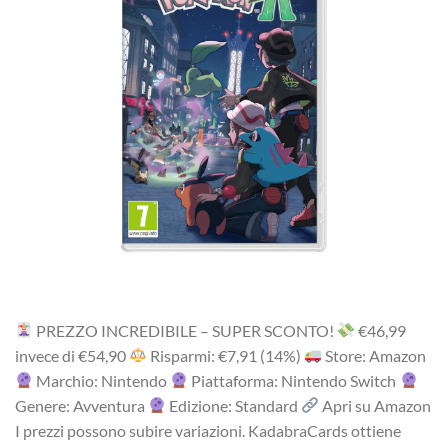
PREZZO INCREDIBILE – SUPER SCONTO!
‎€46,99‎
i‎nv‎ec‎e ‎di‎ €54,90
R‎is‎pa‎rm‎i: €7,91 (14%)
Store: Amazon
Marchio: Nintendo
Piattaforma: Nintendo Switch
Genere: Avventura
Edizione: Standard
Apri su Amazon
I prezzi possono subire variazioni. KadabraCards ottiene