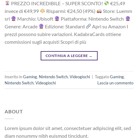
PREZZO INCREDIBILE – SUPER SCONTO!
‎€25,49
i‎nv‎ec‎e ‎di‎ €49,99
R‎is‎pa‎rm‎i: €24,50 (49%)
Store: Luemm
srl
Marchio: Ubisoft
Piattaforma: Nintendo Switch
Genere: Arcade
Edizione: Standard
Apri su Amazon I
prezzi possono subire variazioni. KadabraCards ottiene
commissioni sugli acquisti Scopri di più
CONTINUA A LEGGERE
→
Inserito in
Gaming
,
Nintendo Switch
,
Videogiochi
|
Taggato
Gaming
,
Nintendo Switch
,
Videogiochi
Lascia un commento
ABOUT
Lorem ipsum dolor sit amet, consectetuer adipiscing elit, sed
diam nonummy nibh euismod tincidunt.