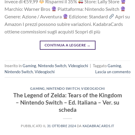
i‎nv‎ec‎e ‎di‎ €59,99
R‎is‎pa‎rm‎i ‎il‎ 35%
Store: Lally Store
Marchio: Warner Bros
Piattaforma: Nintendo Switch
Genere: Azione / Avventura
Edizione: Standard
Apri su
Amazon I prezzi possono subire variazioni. KadabraCards
ottiene commissioni sugli acquisti Scopri di più
CONTINUA A LEGGERE
→
Inserito in
Gaming
,
Nintendo Switch
,
Videogiochi
|
Taggato
Gaming
,
Nintendo Switch
,
Videogiochi
Lascia un commento
GAMING
,
NINTENDO SWITCH
,
VIDEOGIOCHI
The Legend of Zelda: Tears of the Kingdom
– Nintendo Switch – Ed. Italiana – Ver. su
scheda
PUBBLICATO IL
31 OTTOBRE 2024
DA
KADABRACARDS.IT