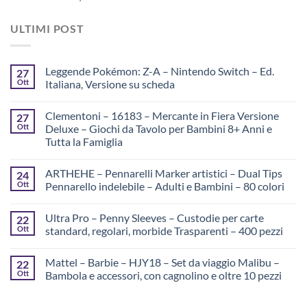
ULTIMI POST
Leggende Pokémon: Z-A – Nintendo Switch – Ed.
27
Ott
Italiana, Versione su scheda
Clementoni – 16183 – Mercante in Fiera Versione
27
Ott
Deluxe – Giochi da Tavolo per Bambini 8+ Anni e
Tutta la Famiglia
ARTHEHE – Pennarelli Marker artistici – Dual Tips
24
Ott
Pennarello indelebile – Adulti e Bambini – 80 colori
Ultra Pro – Penny Sleeves – Custodie per carte
22
Ott
standard, regolari, morbide Trasparenti – 400 pezzi
Mattel – Barbie – HJY18 – Set da viaggio Malibu –
22
Ott
Bambola e accessori, con cagnolino e oltre 10 pezzi