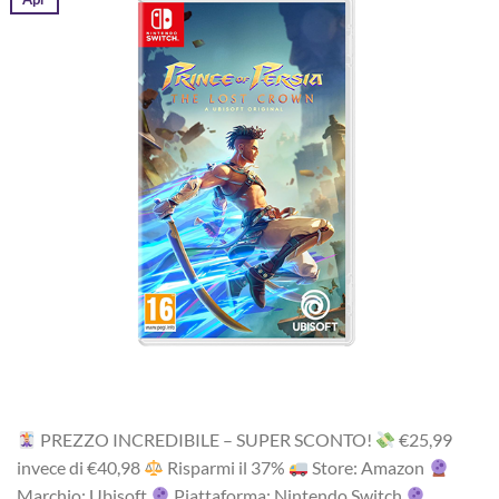
PREZZO INCREDIBILE – SUPER SCONTO!
‎€25,99‎
i‎nv‎ec‎e ‎di‎ €40,98
R‎is‎pa‎rm‎i ‎il‎ 37%
Store: Amazon
Marchio: Ubisoft
Piattaforma: Nintendo Switch