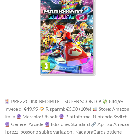
PREZZO INCREDIBILE – SUPER SCONTO!
‎€44,99
i‎nv‎ec‎e ‎di‎ €49,99
R‎is‎pa‎rmi: €5,00 (10%)
Store: Amazon
Italia
Marchio: Ubisoft
Piattaforma: Nintendo Switch
Genere: Arcade
Edizione: Standard
Apri su Amazon
I prezzi possono subire variazioni. KadabraCards ottiene