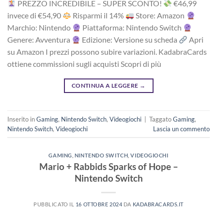
PREZZO INCREDIBILE – SUPER SCONTO!
‎€46,99‎
i‎nv‎ec‎e ‎di‎ €54,90
R‎is‎pa‎rm‎i ‎il‎ 14%
Store: Amazon
Marchio: Nintendo
Piattaforma: Nintendo Switch
Genere: Avventura
Edizione: Versione su scheda
Apri
su Amazon I prezzi possono subire variazioni. KadabraCards
ottiene commissioni sugli acquisti Scopri di più
CONTINUA A LEGGERE
→
Inserito in
Gaming
,
Nintendo Switch
,
Videogiochi
|
Taggato
Gaming
,
Nintendo Switch
,
Videogiochi
Lascia un commento
GAMING
,
NINTENDO SWITCH
,
VIDEOGIOCHI
Mario + Rabbids Sparks of Hope –
Nintendo Switch
PUBBLICATO IL
16 OTTOBRE 2024
DA
KADABRACARDS.IT