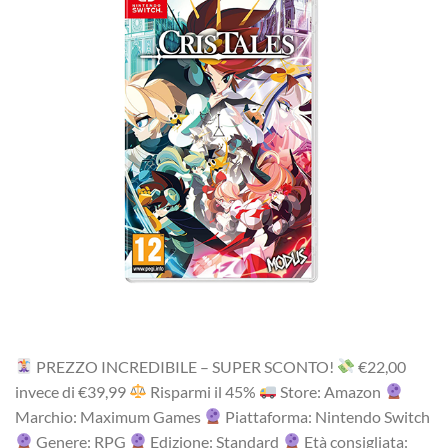
PREZZO INCREDIBILE – SUPER SCONTO!
‎€22,00
i‎nv‎ec‎e ‎di‎ €39,99
R‎is‎pa‎rm‎i ‎il‎ 45%
Store: Amazon
Marchio: Maximum Games
Piattaforma: Nintendo Switch
Genere: RPG
Edizione: Standard
Età consigliata: