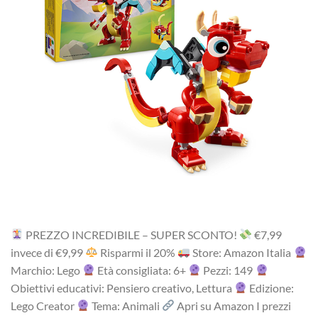
PREZZO INCREDIBILE – SUPER SCONTO!
‎€7,99
i‎nv‎ec‎e ‎di‎ €9,99
R‎is‎pa‎rm‎i ‎il‎ 20%
Store: Amazon Italia
Marchio: Lego
Età consigliata: 6+
Pezzi: 149
Obiettivi educativi: Pensiero creativo, Lettura
Edizione:
Lego Creator
Tema: Animali
Apri su Amazon I prezzi