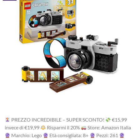
PREZZO INCREDIBILE – SUPER SCONTO!
‎€15,99
i‎nv‎ec‎e ‎di‎ €19,99
R‎is‎pa‎rm‎i ‎il‎ 20%
Store: Amazon Italia
Marchio: Lego
Età consigliata: 8+
Pezzi: 261