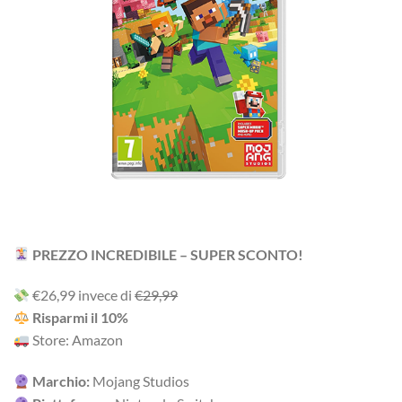
PREZZO INCREDIBILE – SUPER SCONTO!
‎€26,99 i‎nv‎ec‎e ‎di‎
€29,99
R‎is‎pa‎rm‎i ‎il‎ 10%
Store: Amazon
Marchio:
Mojang Studios