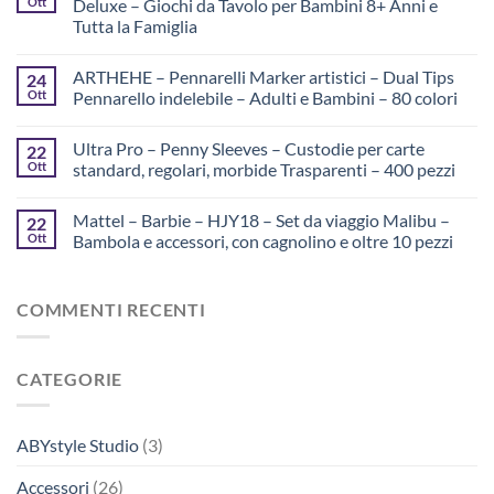
Ott
Deluxe – Giochi da Tavolo per Bambini 8+ Anni e
Tutta la Famiglia
ARTHEHE – Pennarelli Marker artistici – Dual Tips
24
Ott
Pennarello indelebile – Adulti e Bambini – 80 colori
Ultra Pro – Penny Sleeves – Custodie per carte
22
Ott
standard, regolari, morbide Trasparenti – 400 pezzi
Mattel – Barbie – HJY18 – Set da viaggio Malibu –
22
Ott
Bambola e accessori, con cagnolino e oltre 10 pezzi
COMMENTI RECENTI
CATEGORIE
ABYstyle Studio
(3)
Accessori
(26)