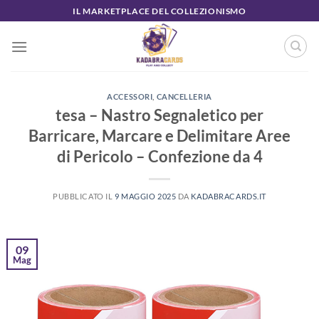
Salta
IL MARKETPLACE DEL COLLEZIONISMO
ai
contenuti
ACCESSORI
,
CANCELLERIA
tesa – Nastro Segnaletico per
Barricare, Marcare e Delimitare Aree
di Pericolo – Confezione da 4
PUBBLICATO IL
9 MAGGIO 2025
DA
KADABRACARDS.IT
09
Mag