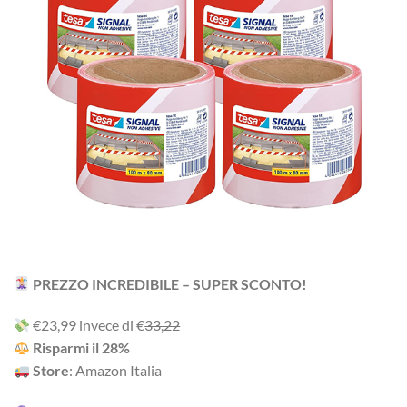
PREZZO INCREDIBILE – SUPER SCONTO!
‎€23,99 i‎nv‎ec‎e ‎di‎ €
33,22
R‎is‎pa‎rm‎i ‎il‎ 28%
Store
: Amazon Italia