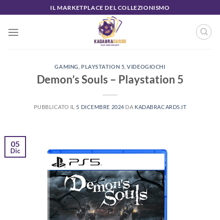
Salta
IL MARKETPLACE DEL COLLEZIONISMO
ai
contenuti
GAMING
,
PLAYSTATION 5
,
VIDEOGIOCHI
Demon’s Souls – Playstation 5
PUBBLICATO IL
5 DICEMBRE 2024
DA
KADABRACARDS.IT
05
Dic