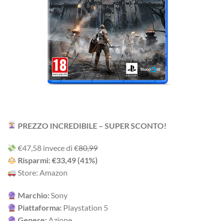
PREZZO INCREDIBILE – SUPER SCONTO!
‎€47,58 i‎nv‎ec‎e ‎di‎ €
80,99
R‎is‎pa‎rm‎i: €33,49 (41%)
Store: Amazon
Marchio:
Sony
Piattaforma:
Playstation 5
Genere:
Azione