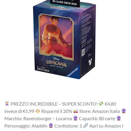
PREZZO INCREDIBILE – SUPER SCONTO!
‎€4,80
i‎nv‎ec‎e ‎di‎ €5,99
R‎is‎pa‎rm‎i ‎il‎ 20%
Store: Amazon Italia
Marchio: Ravensburger – Locarna
Capacità: 80 carte
Personaggio: Aladdin
Confezione: 1
Apri su Amazon I