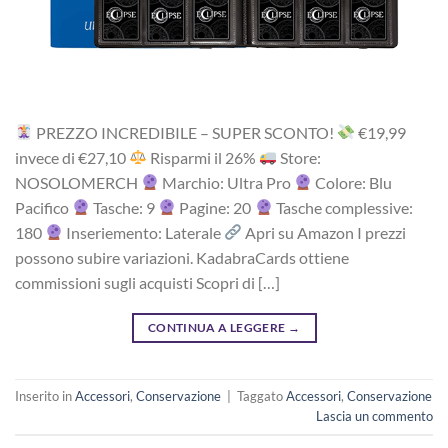
PREZZO INCREDIBILE – SUPER SCONTO!
‎€19,99
i‎nv‎ec‎e ‎di‎ €27,10
R‎is‎pa‎rm‎i ‎il‎ 26%
Store:
NOSOLOMERCH
Marchio: Ultra Pro
Colore: Blu
Pacifico
Tasche: 9
Pagine: 20
Tasche complessive:
180
Inseriemento: Laterale
Apri su Amazon I prezzi
possono subire variazioni. KadabraCards ottiene
commissioni sugli acquisti Scopri di […]
CONTINUA A LEGGERE
→
Inserito in
Accessori
,
Conservazione
|
Taggato
Accessori
,
Conservazione
Lascia un commento