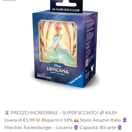
PREZZO INCREDIBILE – SUPER SCONTO!
‎€4,89
i‎nv‎ec‎e ‎di‎ €5,99
R‎is‎pa‎rm‎i ‎il‎ 18%
Store: Amazon Italia
Marchio: Ravensburger – Locarna
Capacità: 80 carte