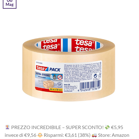
Mag
PREZZO INCREDIBILE – SUPER SCONTO!
‎€5,95
i‎nv‎ec‎e ‎di‎ €9,56
R‎is‎pa‎rm‎i: €3,61 (38%)
Store: Amazon