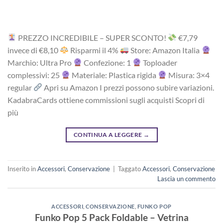
PREZZO INCREDIBILE – SUPER SCONTO!
‎€7,79
i‎nv‎ec‎e ‎di‎ €‎8,10
R‎is‎pa‎rm‎i ‎il‎ 4%
Store: Amazon Italia
Marchio: Ultra Pro
Confezione: 1
Toploader
complessivi: 25
Materiale: Plastica rigida
Misura: 3×4
regular
Apri su Amazon I prezzi possono subire variazioni.
KadabraCards ottiene commissioni sugli acquisti Scopri di
più
CONTINUA A LEGGERE
→
Inserito in
Accessori
,
Conservazione
|
Taggato
Accessori
,
Conservazione
Lascia un commento
ACCESSORI
,
CONSERVAZIONE
,
FUNKO POP
Funko Pop 5 Pack Foldable – Vetrina