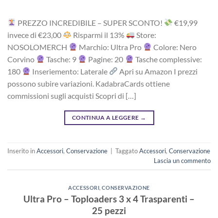
PREZZO INCREDIBILE – SUPER SCONTO!
‎€19,99
i‎nv‎ec‎e ‎di‎ €23,00
R‎is‎pa‎rm‎i ‎il‎ 13%
Store:
NOSOLOMERCH
Marchio: Ultra Pro
Colore: Nero
Corvino
Tasche: 9
Pagine: 20
Tasche complessive:
180
Inseriemento: Laterale
Apri su Amazon I prezzi
possono subire variazioni. KadabraCards ottiene
commissioni sugli acquisti Scopri di […]
CONTINUA A LEGGERE
→
Inserito in
Accessori
,
Conservazione
|
Taggato
Accessori
,
Conservazione
Lascia un commento
ACCESSORI
,
CONSERVAZIONE
Ultra Pro – Toploaders 3 x 4 Trasparenti –
25 pezzi