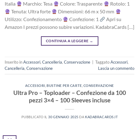
Italia
Marchio: Tesa
Colore: Trasparente
Rotolo: 1
Tenuta: Ultra forte
Dimensioni: 66 m x 50 mm
Utilizzo: Confezionamento
Confezione: 1
Apri su
Amazon I prezzi possono subire variazioni. KadabraCards […]
CONTINUA A LEGGERE
→
Inserito in
Accessori
,
Cancelleria
,
Conservazione
|
Taggato
Accessori
,
Cancelleria
,
Conservazione
Lascia un commento
ACCESSORI
,
BUSTINE PER CARTE
,
CONSERVAZIONE
Ultra Pro – Toploader – Confezione da 100
pezzi 3×4 – 100 Sleeves incluse
PUBBLICATO IL
30 GENNAIO 2025
DA
KADABRACARDS.IT