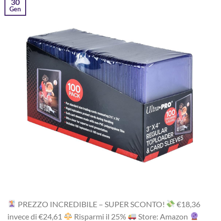
30
Gen
PREZZO INCREDIBILE – SUPER SCONTO!
‎€18,36
i‎nv‎ec‎e ‎di‎ €24,61
R‎is‎pa‎rm‎i il 25%
Store: Amazon