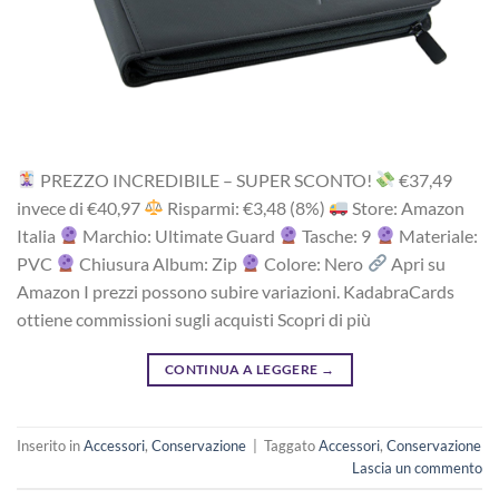
PREZZO INCREDIBILE – SUPER SCONTO!
‎€37,49
i‎nv‎ec‎e ‎di‎ €40,97
R‎is‎pa‎rm‎i: €3,48 (8%)
Store: Amazon
Italia
Marchio: Ultimate Guard
Tasche: 9
Materiale:
PVC
Chiusura Album: Zip
Colore: Nero
Apri su
Amazon I prezzi possono subire variazioni. KadabraCards
ottiene commissioni sugli acquisti Scopri di più
CONTINUA A LEGGERE
→
Inserito in
Accessori
,
Conservazione
|
Taggato
Accessori
,
Conservazione
Lascia un commento