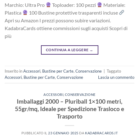
Marchio: Ultra Pro
Toploader: 100 pezzi
Materiale:
Plastica
100 Bustine protettive trasparenti incluse
Apri su Amazon I prezzi possono subire variazioni.
KadabraCards ottiene commissioni sugli acquisti Scopri di
più
CONTINUA A LEGGERE
→
Inserito in
Accessori
,
Bustine per Carte
,
Conservazione
|
Taggato
Accessori
,
Bustine per Carte
,
Conservazione
Lascia un commento
ACCESSORI
,
CONSERVAZIONE
Imballaggi 2000 – Pluriball 1×100 metri,
55gr/mq, Ideale per Spedizione Trasloco e
Trasporto
PUBBLICATO IL
23 GENNAIO 2025
DA
KADABRACARDS.IT