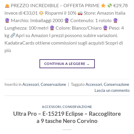
PREZZO INCREDIBILE – OFFERTA PRIME
‎€29,78
i‎nv‎ec‎e ‎di‎ €33,01
R‎is‎pa‎rm‎i ‎il‎ 10%
Store: Amazon Italia
Marchio: Imballaggi 2000
Contenuto: 1 rotolo
Lunghezza: 100 metri
Colore: Bianco/Chiaro
Peso: 4
kg
Apri su Amazon I prezzi possono subire variazioni.
KadabraCards ottiene commissioni sugli acquisti Scopri di
più
CONTINUA A LEGGERE
→
Inserito in
Accessori
,
Conservazione
|
Taggato
Accessori
,
Conservazione
Lascia un commento
ACCESSORI
,
CONSERVAZIONE
Ultra Pro – E-15219 Eclipse – Raccoglitore
a 9 tasche Nero Corvino