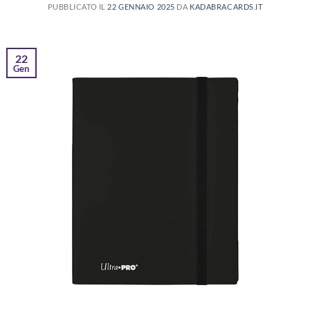
PUBBLICATO IL
22 GENNAIO 2025
DA
KADABRACARDS.IT
22
Gen