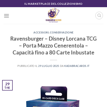
Salta
IL MARKETPLACE DEL COLLEZIONISMO
ai
contenuti
ACCESSORI
,
CONSERVAZIONE
Ravensburger – Disney Lorcana TCG
– Porta Mazzo Cenerentola –
Capacità fino a 80 Carte Inbustate
PUBBLICATO IL
29 LUGLIO 2025
DA
KADABRACARDS.IT
29
Lug