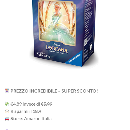
PREZZO INCREDIBILE – SUPER SCONTO!
‎€4,89 i‎nv‎ec‎e ‎di‎ €
5,99
R‎is‎pa‎rm‎i ‎il‎ 18%
Store
: Amazon Italia