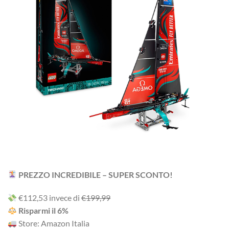
PREZZO INCREDIBILE – SUPER SCONTO!
‎€112,53 i‎nv‎ec‎e ‎di‎
€199,99
R‎is‎pa‎rm‎i ‎il‎ 6%
Store: Amazon Italia