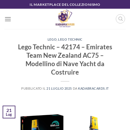
Salta
IL MARKETPLACE DEL COLLEZIONISMO
ai
contenuti
LEGO
,
LEGO TECHNIC
Lego Technic – 42174 – Emirates
Team New Zealand AC75 –
Modellino di Nave Yacht da
Costruire
PUBBLICATO IL
21 LUGLIO 2025
DA
KADABRACARDS.IT
21
Lug