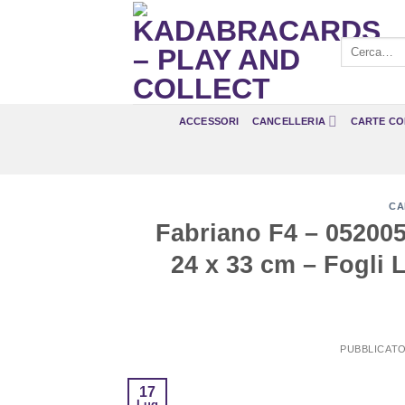
Salta
ai
Cerca:
contenuti
ACCESSORI
CANCELLERIA
CARTE CO
CA
Fabriano F4 – 05200
24 x 33 cm – Fogli 
PUBBLICATO
17
Lug