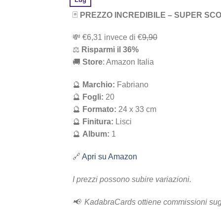
🃏
PREZZO INCREDIBILE – SUPER SC
💸 ‎€6,31 i‎nv‎ec‎e ‎di‎ €
9,90
⚖️
R‎is‎pa‎rm‎i ‎il‎ 36%
🚚
Store
: Amazon Italia
🔮
Marchio:
Fabriano
🔮
Fogli:
20
🔮
Formato:
24 x 33 cm
🔮
Finitura:
Lisci
🔮
Album:
1
🔗
Apri su Amazon
I prezzi possono subire variazioni.
📢 KadabraCards ottiene commissioni sugl