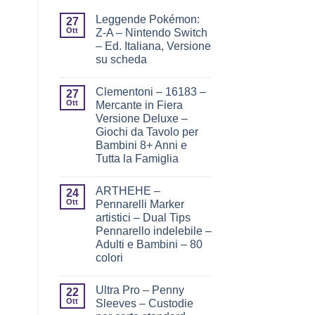
Leggende Pokémon:
27
Ott
Z-A – Nintendo Switch
– Ed. Italiana, Versione
su scheda
Clementoni – 16183 –
27
Ott
Mercante in Fiera
Versione Deluxe –
Giochi da Tavolo per
Bambini 8+ Anni e
Tutta la Famiglia
ARTHEHE –
24
Ott
Pennarelli Marker
artistici – Dual Tips
Pennarello indelebile –
Adulti e Bambini – 80
colori
Ultra Pro – Penny
22
Ott
Sleeves – Custodie