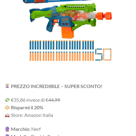
PREZZO INCREDIBILE – SUPER SCONTO!
‎€35,86 i‎nv‎ec‎e ‎di‎ €
‎44,99
R‎is‎pa‎rm‎i ‎il‎ 20%
Store: Amazon Italia
Marchio:
Nerf