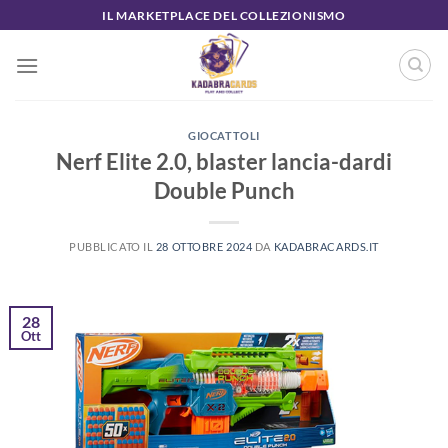
Salta
IL MARKETPLACE DEL COLLEZIONISMO
ai
contenuti
GIOCATTOLI
Nerf Elite 2.0, blaster lancia-dardi
Double Punch
PUBBLICATO IL
28 OTTOBRE 2024
DA
KADABRACARDS.IT
28
Ott