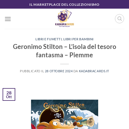
Salta
IL MARKETPLACE DEL COLLEZIONISMO
ai
contenuti
LIBRI E FUMETTI
,
LIBRI PER BAMBINI
Geronimo Stilton – L’isola del tesoro
fantasma – Piemme
PUBBLICATO IL
28 OTTOBRE 2024
DA
KADABRACARDS.IT
28
Ott