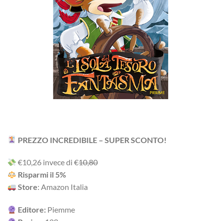
PREZZO INCREDIBILE – SUPER SCONTO!
‎€10,26 i‎nv‎ec‎e ‎di‎ €
10,80
R‎is‎pa‎rm‎i ‎il‎ 5%
Store
: Amazon Italia
Editore:
Piemme