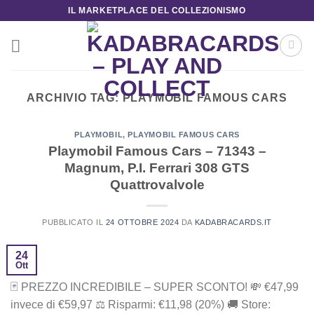
Salta
IL MARKETPLACE DEL COLLEZIONISMO
ai
contenuti
ARCHIVIO TAG:
PLAYMOBIL FAMOUS CARS
PLAYMOBIL
,
PLAYMOBIL FAMOUS CARS
Playmobil Famous Cars – 71343 –
Magnum, P.I. Ferrari 308 GTS
Quattrovalvole
PUBBLICATO IL
24 OTTOBRE 2024
DA
KADABRACARDS.IT
24
Ott
🃏 PREZZO INCREDIBILE – SUPER SCONTO! 💸 ‎€47,99
i‎nv‎ec‎e ‎di‎ €59,97 ⚖️ R‎is‎pa‎rm‎i: €11,98 (20%) 🚚 Store: