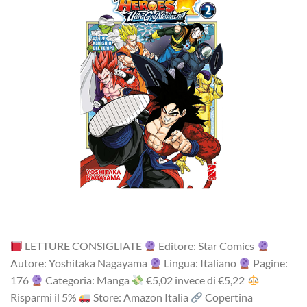
LETTURE CONSIGLIATE
Editore: Star Comics
Autore: Yoshitaka Nagayama
Lingua: Italiano
Pagine:
176
Categoria: Manga
‎€5,02 i‎nv‎ec‎e ‎di‎ €5,22
R‎is‎pa‎rm‎i ‎il‎ 5%
Store: Amazon Italia
Copertina