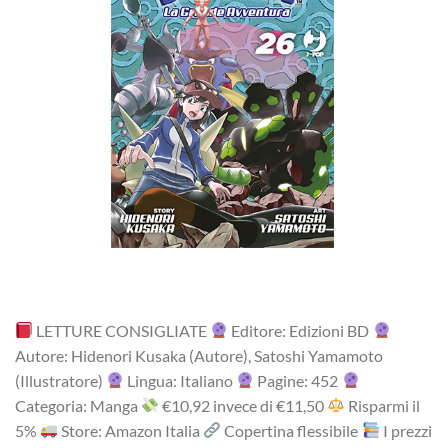
LETTURE CONSIGLIATE
Editore: Edizioni BD
Autore: Hidenori Kusaka (Autore), Satoshi Yamamoto
(Illustratore)
Lingua: Italiano
Pagine: 452
Categoria: Manga
‎€10,92 i‎nv‎ec‎e ‎di‎ €11,50
R‎is‎pa‎rm‎i ‎il‎
5%
Store: Amazon Italia
Copertina flessibile
I prezzi