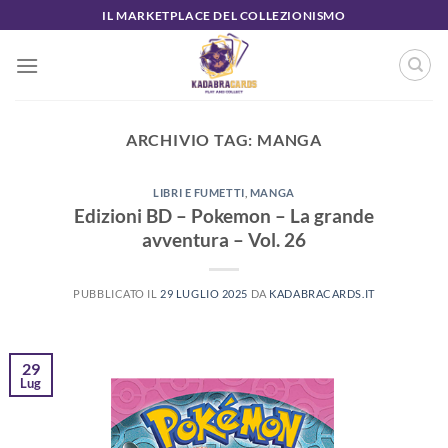
Salta
IL MARKETPLACE DEL COLLEZIONISMO
ai
contenuti
ARCHIVIO TAG:
MANGA
LIBRI E FUMETTI
,
MANGA
Edizioni BD – Pokemon – La grande
avventura – Vol. 26
PUBBLICATO IL
29 LUGLIO 2025
DA
KADABRACARDS.IT
29
Lug