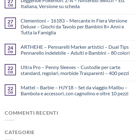
Leggende Pokémon: Z-A – Nintendo Switch – Ed.
27
Ott
Italiana, Versione su scheda
Clementoni – 16183 – Mercante in Fiera Versione
27
Ott
Deluxe – Giochi da Tavolo per Bambini 8+ Anni e
Tutta la Famiglia
ARTHEHE – Pennarelli Marker artistici – Dual Tips
24
Ott
Pennarello indelebile – Adulti e Bambini – 80 colori
Ultra Pro – Penny Sleeves – Custodie per carte
22
Ott
standard, regolari, morbide Trasparenti – 400 pezzi
Mattel – Barbie – HJY18 – Set da viaggio Malibu –
22
Ott
Bambola e accessori, con cagnolino e oltre 10 pezzi
COMMENTI RECENTI
CATEGORIE