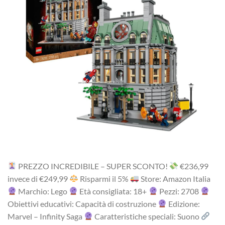
PREZZO INCREDIBILE – SUPER SCONTO!
‎€236,99‎
i‎nv‎ec‎e ‎di‎ €249,99
R‎is‎pa‎rm‎i ‎il‎ 5%
Store: Amazon Italia
Marchio: Lego
Età consigliata: 18+
Pezzi: 2708
Obiettivi educativi: Capacità di costruzione
Edizione:
Marvel – Infinity Saga
Caratteristiche speciali: Suono