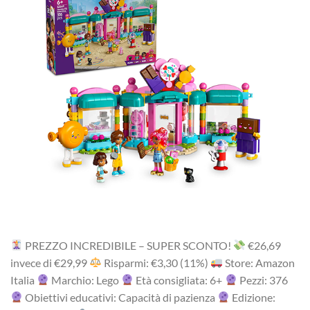
PREZZO INCREDIBILE – SUPER SCONTO!
‎€26,69
i‎nv‎ec‎e ‎di‎ €29,99
R‎is‎pa‎rm‎i: €3,30 (11%)
Store: Amazon
Italia
Marchio: Lego
Età consigliata: 6+
Pezzi: 376
Obiettivi educativi: Capacità di pazienza
Edizione: