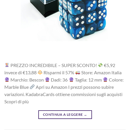
PREZZO INCREDIBILE – SUPER SCONTO!
‎€5,92
i‎nv‎ec‎e ‎di‎ €13,88
R‎is‎pa‎rm‎i ‎il‎ 57%
Store: Amazon Italia
Marchio: Bescon
Dadi: 36
Taglia: 12 mm
Colore:
Marble Blue
Apri su Amazon I prezzi possono subire
variazioni. KadabraCards ottiene commissioni sugli acquisti
Scopri di più
CONTINUA A LEGGERE
→