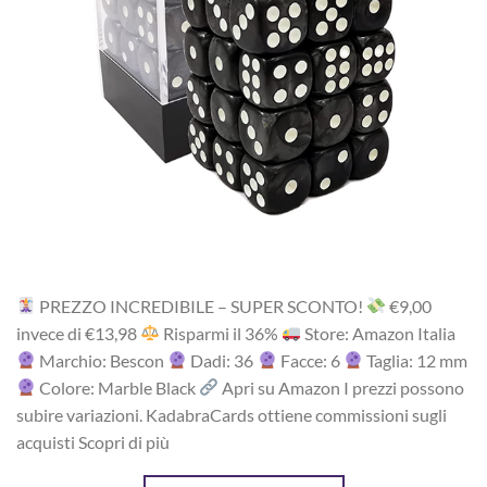
PREZZO INCREDIBILE – SUPER SCONTO!
‎€9,00
i‎nv‎ec‎e ‎di‎ €13,98
R‎is‎pa‎rm‎i ‎il‎ 36%
Store: Amazon Italia
Marchio: Bescon
Dadi: 36
Facce: 6
Taglia: 12 mm
Colore: Marble Black
Apri su Amazon I prezzi possono
subire variazioni. KadabraCards ottiene commissioni sugli
acquisti Scopri di più