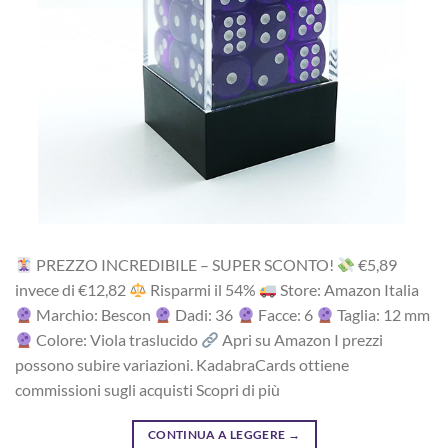
PREZZO INCREDIBILE – SUPER SCONTO!
‎€5,89
i‎nv‎ec‎e ‎di‎ €12,82
R‎is‎pa‎rm‎i ‎il‎ 54%
Store: Amazon Italia
Marchio: Bescon
Dadi: 36
Facce: 6
Taglia: 12 mm
Colore: Viola traslucido
Apri su Amazon I prezzi
possono subire variazioni. KadabraCards ottiene
commissioni sugli acquisti Scopri di più
CONTINUA A LEGGERE
→