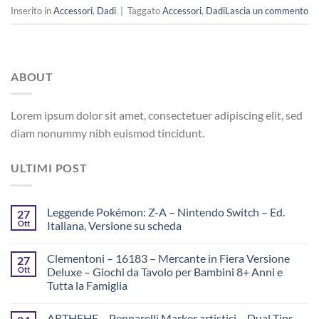
Inserito in
Accessori
,
Dadi
|
Taggato
Accessori
,
Dadi
Lascia un commento
ABOUT
Lorem ipsum dolor sit amet, consectetuer adipiscing elit, sed
diam nonummy nibh euismod tincidunt.
ULTIMI POST
Leggende Pokémon: Z-A – Nintendo Switch – Ed.
27
Ott
Italiana, Versione su scheda
Clementoni – 16183 – Mercante in Fiera Versione
27
Ott
Deluxe – Giochi da Tavolo per Bambini 8+ Anni e
Tutta la Famiglia
ARTHEHE – Pennarelli Marker artistici – Dual Tips