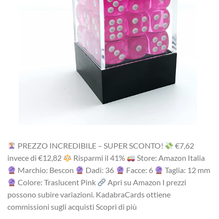
PREZZO INCREDIBILE – SUPER SCONTO!
‎€7,62
i‎nv‎ec‎e ‎di‎ €12,82
R‎is‎pa‎rm‎i ‎il‎ 41%
Store: Amazon Italia
Marchio: Bescon
Dadi: 36
Facce: 6
Taglia: 12 mm
Colore: Traslucent Pink
Apri su Amazon I prezzi
possono subire variazioni. KadabraCards ottiene
commissioni sugli acquisti Scopri di più