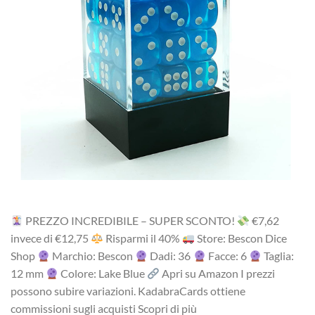
PREZZO INCREDIBILE – SUPER SCONTO!
‎€7,62
i‎nv‎ec‎e ‎di‎ €12,75
R‎is‎pa‎rm‎i ‎il‎ 40%
Store: Bescon Dice
Shop
Marchio: Bescon
Dadi: 36
Facce: 6
Taglia:
12 mm
Colore: Lake Blue
Apri su Amazon I prezzi
possono subire variazioni. KadabraCards ottiene
commissioni sugli acquisti Scopri di più