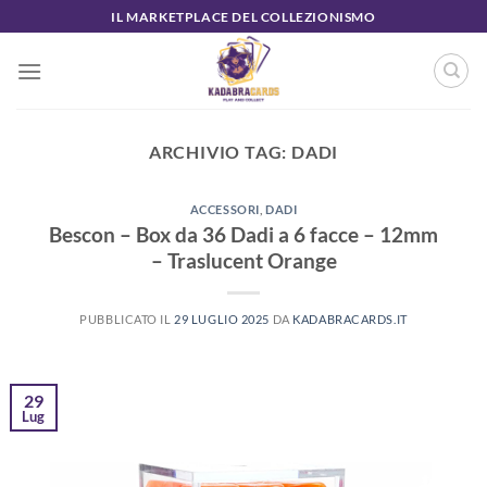
Salta
IL MARKETPLACE DEL COLLEZIONISMO
ai
contenuti
ARCHIVIO TAG:
DADI
ACCESSORI
,
DADI
Bescon – Box da 36 Dadi a 6 facce – 12mm
– Traslucent Orange
PUBBLICATO IL
29 LUGLIO 2025
DA
KADABRACARDS.IT
29
Lug