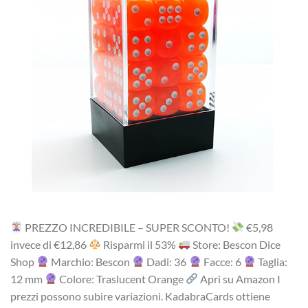
PREZZO INCREDIBILE – SUPER SCONTO!
‎€5,98
i‎nv‎ec‎e ‎di‎ €12,86
R‎is‎pa‎rm‎i ‎il‎ 53%
Store: Bescon Dice
Shop
Marchio: Bescon
Dadi: 36
Facce: 6
Taglia:
12 mm
Colore: Traslucent Orange
Apri su Amazon I
prezzi possono subire variazioni. KadabraCards ottiene