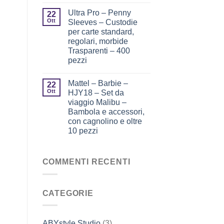
Ultra Pro – Penny
22
Ott
Sleeves – Custodie
per carte standard,
regolari, morbide
Trasparenti – 400
pezzi
Mattel – Barbie –
22
Ott
HJY18 – Set da
viaggio Malibu –
Bambola e accessori,
con cagnolino e oltre
10 pezzi
COMMENTI RECENTI
CATEGORIE
ABYstyle Studio
(3)