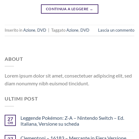
CONTINUA A LEGGERE
→
Inserito in
Azione
,
DVD
|
Taggato
Azione
,
DVD
Lascia un commento
ABOUT
Lorem ipsum dolor sit amet, consectetuer adipiscing elit, sed
diam nonummy nibh euismod tincidunt.
ULTIMI POST
Leggende Pokémon: Z-A – Nintendo Switch – Ed.
27
Ott
Italiana, Versione su scheda
Clementoni – 16183 – Mercante in Fiera Versione
27