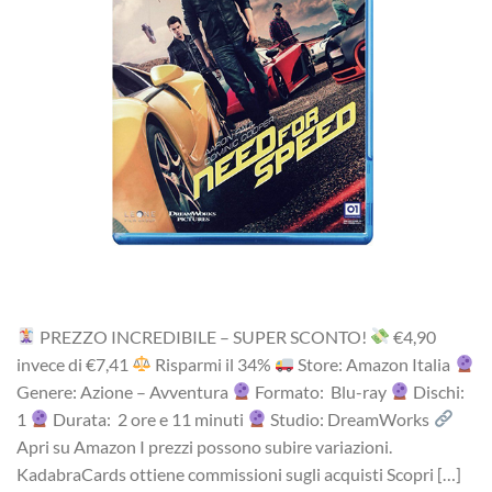
PREZZO INCREDIBILE – SUPER SCONTO!
‎€4,90
i‎nv‎ec‎e ‎di‎ €7,41
R‎is‎pa‎rm‎i ‎il‎ 34%
Store: Amazon Italia
Genere: Azione – Avventura
Formato: Blu-ray
Dischi:
1
Durata: 2 ore e 11 minuti
Studio: DreamWorks
Apri su Amazon I prezzi possono subire variazioni.
KadabraCards ottiene commissioni sugli acquisti Scopri […]