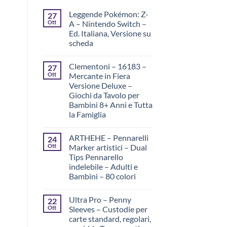
Leggende Pokémon: Z-
27
Ott
A – Nintendo Switch –
Ed. Italiana, Versione su
scheda
Clementoni – 16183 –
27
Ott
Mercante in Fiera
Versione Deluxe –
Giochi da Tavolo per
Bambini 8+ Anni e Tutta
la Famiglia
ARTHEHE – Pennarelli
24
Ott
Marker artistici – Dual
Tips Pennarello
indelebile – Adulti e
Bambini – 80 colori
Ultra Pro – Penny
22
Ott
Sleeves – Custodie per
carte standard, regolari,