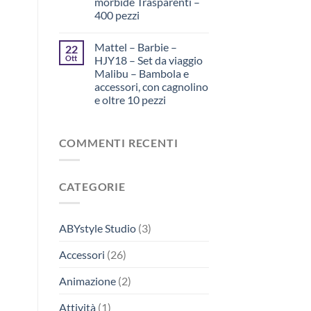
morbide Trasparenti –
400 pezzi
Mattel – Barbie –
22
Ott
HJY18 – Set da viaggio
Malibu – Bambola e
accessori, con cagnolino
e oltre 10 pezzi
COMMENTI RECENTI
CATEGORIE
ABYstyle Studio
(3)
Accessori
(26)
Animazione
(2)
Attività
(1)