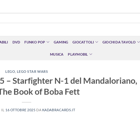
BILI
DVD
FUNKO POP
GAMING
GIOCATTOLI
GIOCHI DA TAVOLO
MUSICA
PLAYMOBIL
LEGO
,
LEGO STAR WARS
 – Starfighter N-1 del Mandaloriano,
 The Book of Boba Fett
 IL
16 OTTOBRE 2025
DA
KADABRACARDS.IT