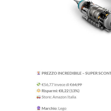
PREZZO INCREDIBILE – SUPER SCON
‎€56,77 i‎nv‎ec‎e ‎di‎ €
64,99
R‎is‎pa‎rm‎i: €8,22 (13%)
Store: Amazon Italia
Marchio
: Lego