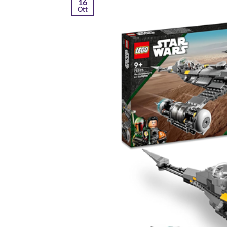
16
Ott