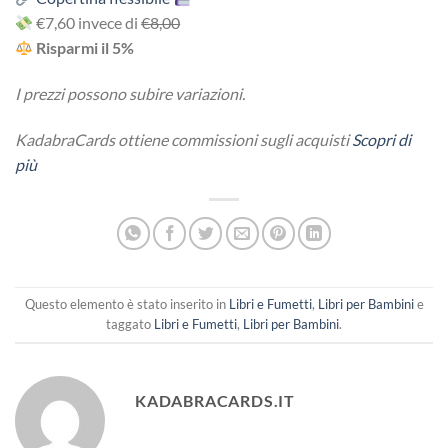
€7,60 invece di
€8,00
Risparmi il 5%
I prezzi possono subire variazioni.
KadabraCards ottiene commissioni sugli acquisti
Scopri di
più
Questo elemento è stato inserito in
Libri e Fumetti
,
Libri per Bambini
e
taggato
Libri e Fumetti
,
Libri per Bambini
.
KADABRACARDS.IT