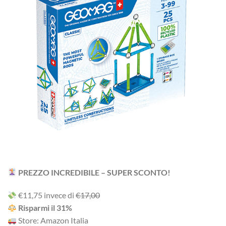
PREZZO INCREDIBILE – SUPER SCONTO!
‎€11,75 i‎nv‎ec‎e ‎di‎
€17,00
R‎is‎pa‎rm‎i ‎il‎ 31%
Store: Amazon Italia