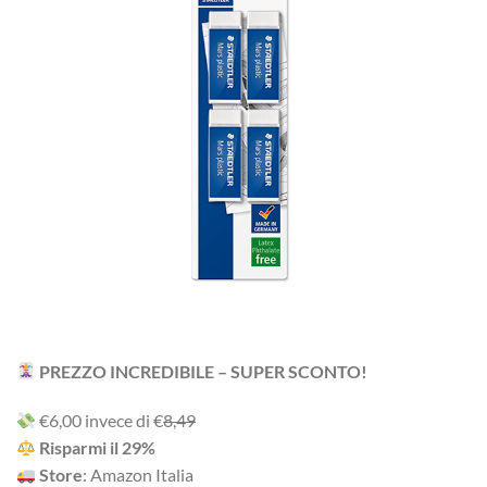
PREZZO INCREDIBILE – SUPER SCONTO!
‎€6,00 i‎nv‎ec‎e ‎di‎ €
8,49
R‎is‎pa‎rm‎i ‎il‎ 29%
Store
: Amazon Italia