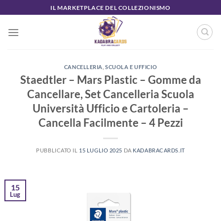
Salta
IL MARKETPLACE DEL COLLEZIONISMO
ai
contenuti
CANCELLERIA
,
SCUOLA E UFFICIO
Staedtler – Mars Plastic – Gomme da
Cancellare, Set Cancelleria Scuola
Università Ufficio e Cartoleria –
Cancella Facilmente – 4 Pezzi
PUBBLICATO IL
15 LUGLIO 2025
DA
KADABRACARDS.IT
15
Lug