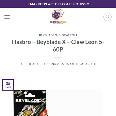
Salta
IL MARKETPLACE DEL COLLEZIONISMO
ai
contenuti
BEYBLADE X
,
GIOCATTOLI
Hasbro – Beyblade X – Claw Leon 5-
60P
PUBBLICATO IL
5 GIUGNO 2025
DA
KADABRACARDS.IT
05
Giu