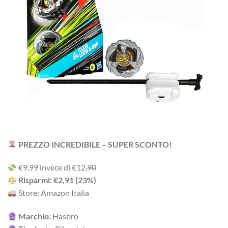
PREZZO INCREDIBILE – SUPER SCONTO!
‎€9,99 i‎nv‎ec‎e ‎di‎ €12
,90
R‎is‎pa‎rm‎i: €2,91 (23%)
Store: Amazon Italia
Marchio:
Hasbro