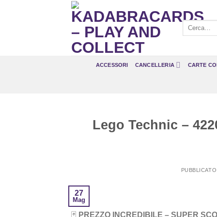
Salta
ai
Cerca:
contenuti
ACCESSORI
CANCELLERIA
CARTE CO
Lego Technic – 4220
PUBBLICATO
27
Mag
🃏
PREZZO INCREDIBILE – SUPER SC