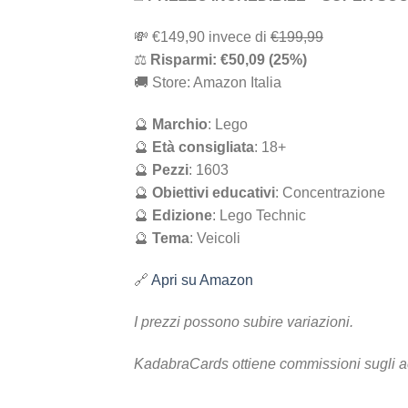
💸 ‎€149,90 i‎nv‎ec‎e ‎di‎
€199,99
⚖️
R‎is‎pa‎rm‎i: €50,09 (25%)
🚚 Store: Amazon Italia
🔮
Marchio
: Lego
🔮
Età consigliata
: 18+
🔮
Pezzi
:
1603
🔮
Obiettivi educativi
:
Concentrazione
🔮
Edizione
: Lego Technic
🔮
Tema
: Veicoli
🔗
Apri su Amazon
I prezzi possono subire variazioni.
KadabraCards ottiene commissioni sugli a