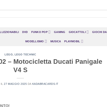
LLEZIONABILI
DVD
FUNKO POP
GAMING
GIOCATTOLI
GIOCHI D
MODELLISMO
MUSICA
PLAYMOBIL
LEGO
,
LEGO TECHNIC
2 – Motocicletta Ducati Panigale
V4 S
 IL
27 MAGGIO 2025
DA
KADABRACARDS.IT
ONTO!