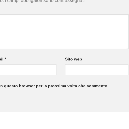
o.
I campi obbligatori sono contrassegnati
*
il
*
Sito web
 in questo browser per la prossima volta che commento.