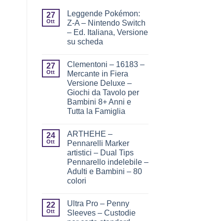
Leggende Pokémon:
27
Ott
Z-A – Nintendo Switch
– Ed. Italiana, Versione
su scheda
Clementoni – 16183 –
27
Ott
Mercante in Fiera
Versione Deluxe –
Giochi da Tavolo per
Bambini 8+ Anni e
Tutta la Famiglia
ARTHEHE –
24
Ott
Pennarelli Marker
artistici – Dual Tips
Pennarello indelebile –
Adulti e Bambini – 80
colori
Ultra Pro – Penny
22
Ott
Sleeves – Custodie