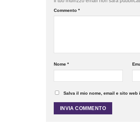
Il tuo indirizzo email non sarà pubblicat
Commento
*
Nome
*
Ema
Salva il mio nome, email e sito web