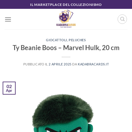
Salta
IL MARKETPLACE DEL COLLEZIONISMO
ai
contenuti
GIOCATTOLI
,
PELUCHES
Ty Beanie Boos – Marvel Hulk, 20 cm
PUBBLICATO IL
2 APRILE 2025
DA
KADABRACARDS.IT
02
Apr