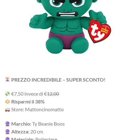
PREZZO INCREDIBILE – SUPER SCONTO!
‎€7,50 i‎nv‎ec‎e ‎di‎ €
12,00
R‎is‎pa‎rm‎i ‎il‎ 38%
Store: Mattoncinomatto
Marchio:
Ty Beanie Boos
Altezza:
20 cm
Materiale:
Poliestere