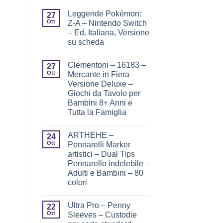
Leggende Pokémon:
27
Ott
Z-A – Nintendo Switch
– Ed. Italiana, Versione
su scheda
Clementoni – 16183 –
27
Ott
Mercante in Fiera
Versione Deluxe –
Giochi da Tavolo per
Bambini 8+ Anni e
Tutta la Famiglia
ARTHEHE –
24
Ott
Pennarelli Marker
artistici – Dual Tips
Pennarello indelebile –
Adulti e Bambini – 80
colori
Ultra Pro – Penny
22
Ott
Sleeves – Custodie