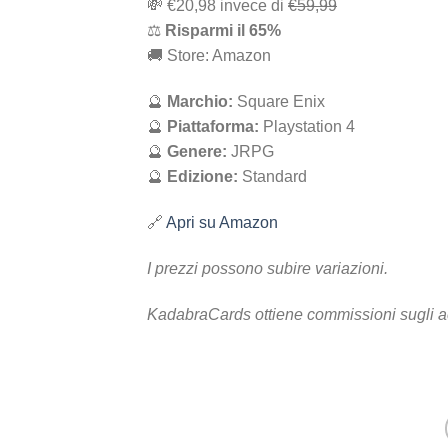
💸 ‎€20,98‎ i‎nv‎ec‎e ‎di‎
€59,99
⚖️
R‎is‎pa‎rm‎i ‎il‎ 65%
🚚 Store: Amazon
🔮
Marchio:
Square Enix
🔮
Piattaforma:
Playstation 4
🔮
Genere:
JRPG
🔮
Edizione:
Standard
🔗
Apri su Amazon
I prezzi possono subire variazioni.
KadabraCards ottiene commissioni sugli a