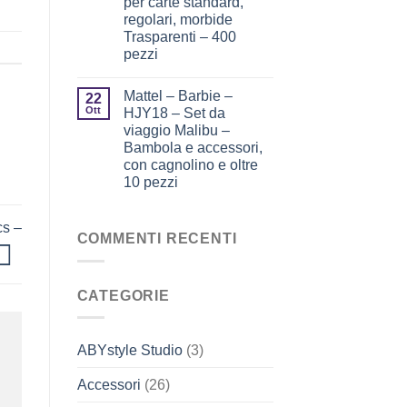
per carte standard,
regolari, morbide
Trasparenti – 400
pezzi
Mattel – Barbie –
22
Ott
HJY18 – Set da
viaggio Malibu –
Bambola e accessori,
con cagnolino e oltre
10 pezzi
cs –
COMMENTI RECENTI
CATEGORIE
ABYstyle Studio
(3)
Accessori
(26)