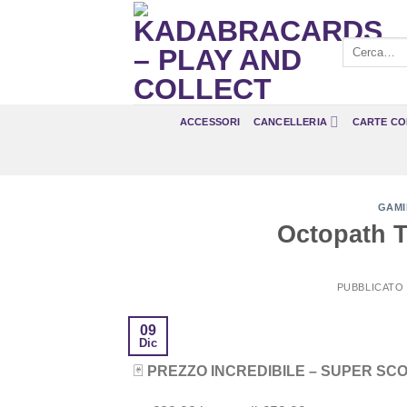
Salta
ai
Cerca:
contenuti
ACCESSORI
CANCELLERIA
CARTE CO
GAM
Octopath Tr
PUBBLICATO 
09
Dic
🃏
PREZZO INCREDIBILE – SUPER SC