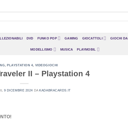
LLEZIONABILI
DVD
FUNKO POP
GAMING
GIOCATTOLI
GIOCHI D
MODELLISMO
MUSICA
PLAYMOBIL
ING
,
PLAYSTATION 4
,
VIDEOGIOCHI
aveler II – Playstation 4
IL
9 DICEMBRE 2024
DA
KADABRACARDS.IT
ONTO!