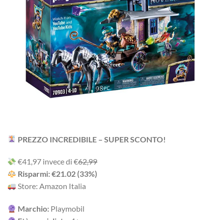
PREZZO INCREDIBILE – SUPER SCONTO!
‎€41,97 i‎nv‎ec‎e ‎di‎ €
62,99
R‎is‎pa‎rm‎i: €21.02 ‎(33%)
Store: Amazon Italia
Marchio:
Playmobil