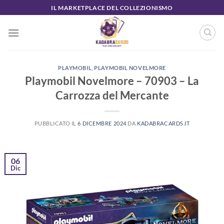
Salta
IL MARKETPLACE DEL COLLEZIONISMO
ai
contenuti
PLAYMOBIL
,
PLAYMOBIL NOVELMORE
Playmobil Novelmore – 70903 – La
Carrozza del Mercante
PUBBLICATO IL
6 DICEMBRE 2024
DA
KADABRACARDS.IT
06
Dic