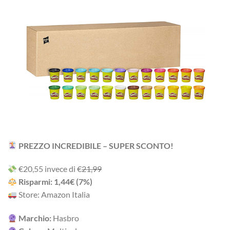
PREZZO INCREDIBILE – SUPER SCONTO!
‎€20,55 i‎nv‎ec‎e ‎di‎ €
21,99
R‎is‎pa‎rm‎i: 1,44€ ‎(7%)
Store: Amazon Italia
Marchio:
Hasbro