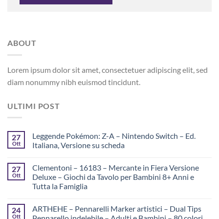
ABOUT
Lorem ipsum dolor sit amet, consectetuer adipiscing elit, sed
diam nonummy nibh euismod tincidunt.
ULTIMI POST
Leggende Pokémon: Z-A – Nintendo Switch – Ed.
27
Ott
Italiana, Versione su scheda
Clementoni – 16183 – Mercante in Fiera Versione
27
Ott
Deluxe – Giochi da Tavolo per Bambini 8+ Anni e
Tutta la Famiglia
ARTHEHE – Pennarelli Marker artistici – Dual Tips
24
Ott
Pennarello indelebile – Adulti e Bambini – 80 colori