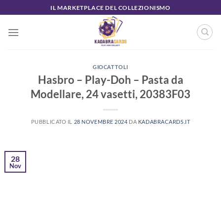
Salta
IL MARKETPLACE DEL COLLEZIONISMO
ai
contenuti
GIOCATTOLI
Hasbro – Play-Doh – Pasta da
Modellare, 24 vasetti, 20383F03
PUBBLICATO IL
28 NOVEMBRE 2024
DA
KADABRACARDS.IT
28
Nov