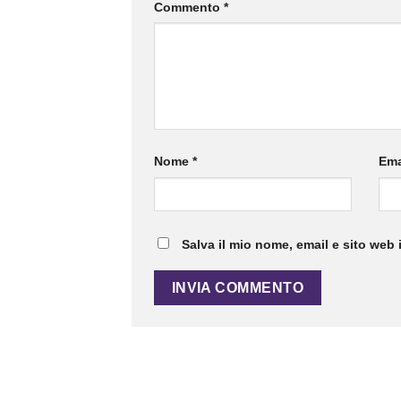
Commento
*
Nome
*
Ema
Salva il mio nome, email e sito web