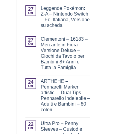
Leggende Pokémon:
27
Ott
Z-A – Nintendo Switch
– Ed. Italiana, Versione
su scheda
Clementoni – 16183 –
27
Ott
Mercante in Fiera
Versione Deluxe –
Giochi da Tavolo per
Bambini 8+ Anni e
Tutta la Famiglia
ARTHEHE –
24
Ott
Pennarelli Marker
artistici – Dual Tips
Pennarello indelebile –
Adulti e Bambini – 80
colori
Ultra Pro – Penny
22
Ott
Sleeves – Custodie