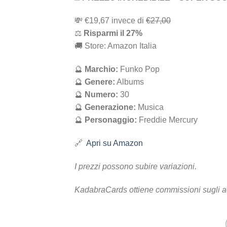
💸 ‎€19,67 i‎nv‎ec‎e ‎di‎
€27,00
⚖️
R‎is‎pa‎rm‎i ‎il‎ 27%
🚚 Store: Amazon Italia
🔮
Marchio:
Funko Pop
🔮
Genere:
Albums
🔮
Numero:
30
🔮
Generazione:
Musica
🔮
Personaggio:
Freddie Mercury
🔗
Apri su Amazon
I prezzi possono subire variazioni.
KadabraCards ottiene commissioni sugli a