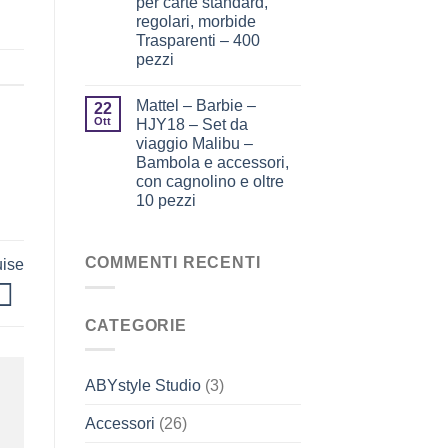
per carte standard,
regolari, morbide
Trasparenti – 400
pezzi
Mattel – Barbie –
22
Ott
HJY18 – Set da
viaggio Malibu –
Bambola e accessori,
con cagnolino e oltre
10 pezzi
COMMENTI RECENTI
uise
CATEGORIE
ABYstyle Studio
(3)
Accessori
(26)