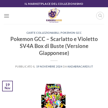
Salta
IL MARKETPLACE DEL COLLEZIONISMO
ai
contenuti
CARTE COLLEZIONABILI
,
POKEMON GCC
Pokemon GCC – Scarlatto e Violetto
SV4A Box di Buste (Versione
Giapponese)
PUBBLICATO IL
19 NOVEMBRE 2024
DA
KADABRACARDS.IT
19
Nov