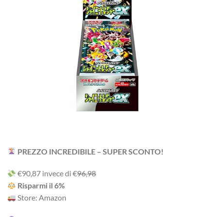
PREZZO INCREDIBILE – SUPER SCONTO!
‎€90,87 i‎nv‎ec‎e ‎di‎ €
96,98
R‎is‎pa‎rm‎i ‎il‎ 6%
Store: Amazon