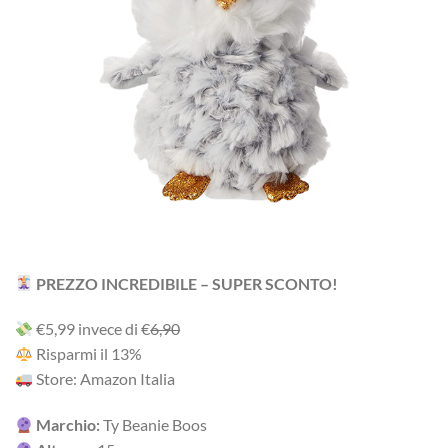
PREZZO INCREDIBILE – SUPER SCONTO!
‎€5,99‎ i‎nv‎ec‎e ‎di‎ €
6,90
R‎is‎pa‎rm‎i ‎il‎ 13%
Store: Amazon Italia
Marchio:
Ty Beanie Boos