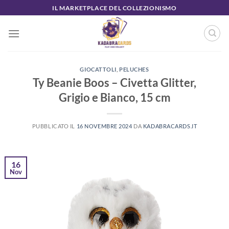
Salta
IL MARKETPLACE DEL COLLEZIONISMO
ai
contenuti
GIOCATTOLI
,
PELUCHES
Ty Beanie Boos – Civetta Glitter,
Grigio e Bianco, 15 cm
PUBBLICATO IL
16 NOVEMBRE 2024
DA
KADABRACARDS.IT
16
Nov