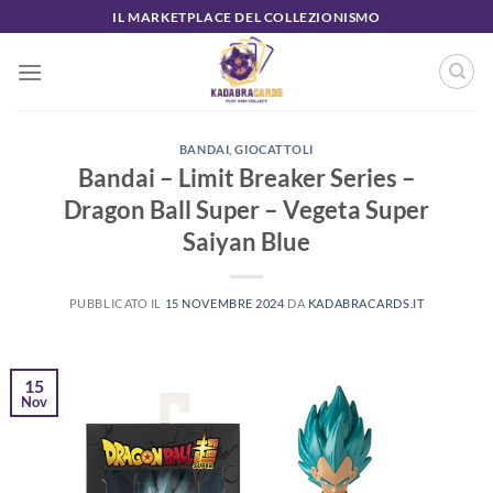
Salta
IL MARKETPLACE DEL COLLEZIONISMO
ai
contenuti
BANDAI
,
GIOCATTOLI
Bandai – Limit Breaker Series –
Dragon Ball Super – Vegeta Super
Saiyan Blue
PUBBLICATO IL
15 NOVEMBRE 2024
DA
KADABRACARDS.IT
15
Nov