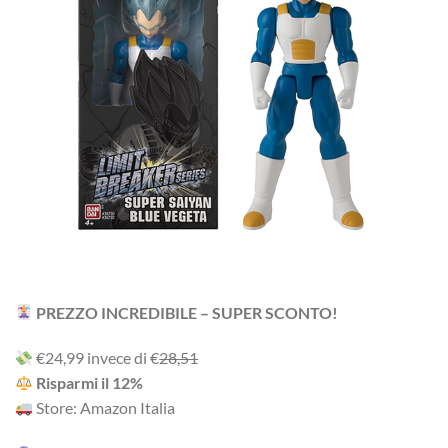
PREZZO INCREDIBILE – SUPER SCONTO!
‎€24,99 i‎nv‎ec‎e ‎di‎ €
28,51
R‎is‎pa‎rm‎i ‎il‎ 12%
Store: Amazon Italia