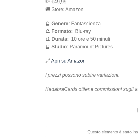
💸 ‎€49,99
🚚 Store: Amazon
🔮
Genere:
Fantascienza
🔮
Formato:
Blu-ray
🔮
Durata:
10 ore e 50 minuti
🔮
Studio:
Paramount Pictures
🔗
Apri su Amazon
I prezzi possono subire variazioni.
KadabraCards ottiene commissioni sugli a
Questo elemento è stato ins