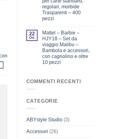
per carte standard,
regolari, morbide
Trasparenti – 400
pezzi
Mattel – Barbie –
22
Ott
HJY18 – Set da
viaggio Malibu –
Bambola e accessori,
 con
con cagnolino e oltre
10 pezzi
COMMENTI RECENTI
CATEGORIE
ABYstyle Studio
(3)
Accessori
(26)