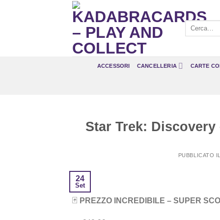
Salta
ai
Cerca:
contenuti
ACCESSORI
CANCELLERIA
CARTE CO
Star Trek: Discovery
PUBBLICATO I
24
Set
🃏
PREZZO INCREDIBILE – SUPER SC