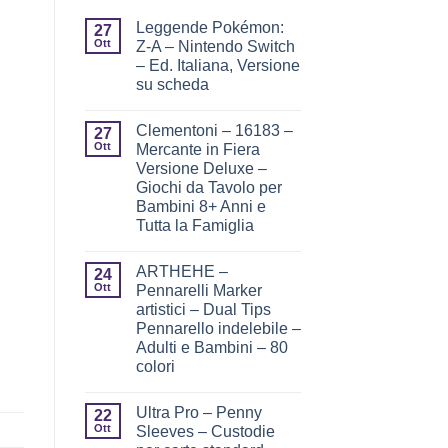
Leggende Pokémon:
27
Ott
Z-A – Nintendo Switch
– Ed. Italiana, Versione
su scheda
Clementoni – 16183 –
27
Ott
Mercante in Fiera
Versione Deluxe –
Giochi da Tavolo per
Bambini 8+ Anni e
Tutta la Famiglia
ARTHEHE –
24
Ott
Pennarelli Marker
artistici – Dual Tips
Pennarello indelebile –
Adulti e Bambini – 80
colori
Ultra Pro – Penny
22
Ott
Sleeves – Custodie