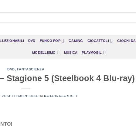
LLEZIONABILI
DVD
FUNKO POP
GAMING
GIOCATTOLI
GIOCHI D
MODELLISMO
MUSICA
PLAYMOBIL
DVD
,
FANTASCIENZA
 – Stagione 5 (Steelbook 4 Blu-ray)
L
24 SETTEMBRE 2024
DA
KADABRACARDS.IT
ONTO!