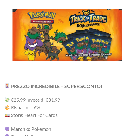
PREZZO INCREDIBILE – SUPER SCONTO!
‎€29,99‎ i‎nv‎ec‎e ‎di‎ €
31,99
R‎is‎pa‎rm‎i ‎il‎ 6%
Store: Heart For Cards
Marchio:
Pokemon