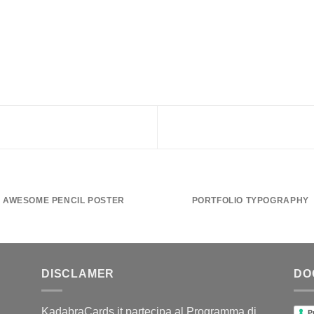
AWESOME PENCIL POSTER
PORTFOLIO TYPOGRAPHY
DISCLAMER
DO
KadabraCards.it partecipa al Programma di
P