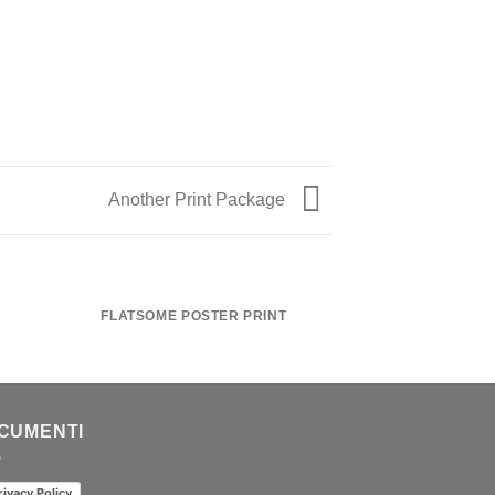
Another Print Package
FLATSOME POSTER PRINT
MAGA
CUMENTI
rivacy Policy