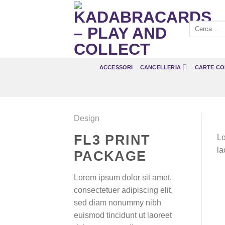
Salta
ai
Cerca:
contenuti
ACCESSORI
CANCELLERIA
CARTE CO
Design
FL3 PRINT
Lo
la
PACKAGE
Lorem ipsum dolor sit amet,
consectetuer adipiscing elit,
sed diam nonummy nibh
euismod tincidunt ut laoreet