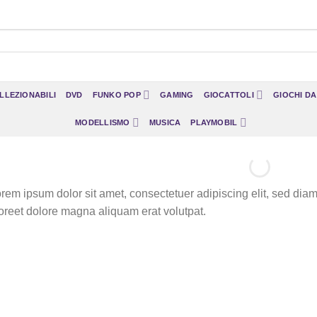
LLEZIONABILI
DVD
FUNKO POP
GAMING
GIOCATTOLI
GIOCHI D
MODELLISMO
MUSICA
PLAYMOBIL
rem ipsum dolor sit amet, consectetuer adipiscing elit, sed di
oreet dolore magna aliquam erat volutpat.